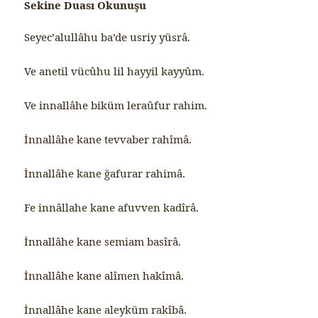
Sekine Duası Okunuşu
Seyec’alullâhu ba’de usriy yüsrâ.
Ve anetil vücûhu lil hayyil kayyûm.
Ve innallâhe biküm leraûfur rahim.
İnnallâhe kane tevvaber rahîmâ.
İnnallâhe kane ğafurar rahimâ.
Fe innâllahe kane afuvven kadîrâ.
İnnallâhe kane semiam basîrâ.
İnnallâhe kane alîmen hakîmâ.
İnnallâhe kane aleyküm rakîbâ.