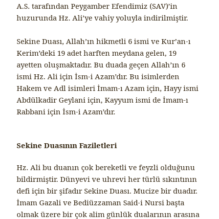
A.S. tarafından Peygamber Efendimiz (SAV)’in
huzurunda Hz. Ali’ye vahiy yoluyla indirilmiştir.
Sekine Duası, Allah’ın hikmetli 6 ismi ve Kur’an-ı
Kerim’deki 19 adet harften meydana gelen, 19
ayetten oluşmaktadır. Bu duada geçen Allah’ın 6
ismi Hz. Ali için İsm-i Azam’dır. Bu isimlerden
Hakem ve Adl isimleri İmam-ı Azam için, Hayy ismi
Abdülkadir Geylani için, Kayyum ismi de İmam-ı
Rabbani için İsm-i Azam’dır.
Sekine Duasının Faziletleri
Hz. Ali bu duanın çok bereketli ve feyzli olduğunu
bildirmiştir. Dünyevi ve uhrevi her türlü sıkıntının
defi için bir şifadır Sekine Duası. Mucize bir duadır.
İmam Gazali ve Bediüzzaman Said-i Nursi başta
olmak üzere bir çok alim günlük dualarının arasına