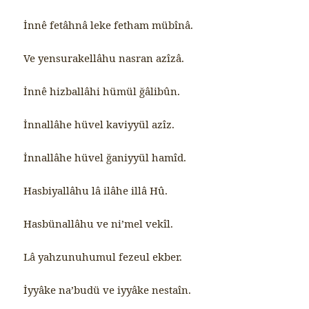
İnnê fetâhnâ leke fetham mübînâ.
Ve yensurakellâhu nasran azîzâ.
İnnê hizballâhi hümül ğâlibûn.
İnnallâhe hüvel kaviyyül azîz.
İnnallâhe hüvel ğaniyyül hamîd.
Hasbiyallâhu lâ ilâhe illâ Hû.
Hasbünallâhu ve ni’mel vekîl.
Lâ yahzunuhumul fezeul ekber.
İyyâke na’budü ve iyyâke nestaîn.