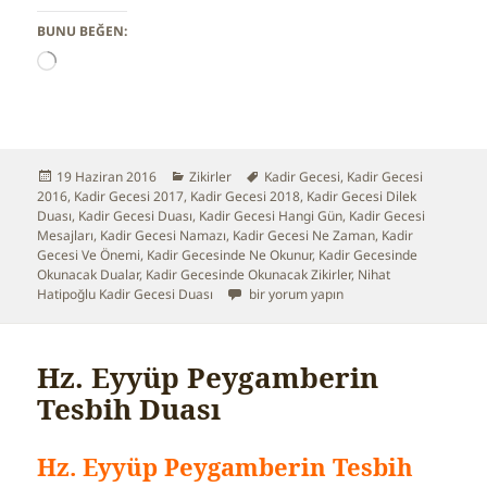
BUNU BEĞEN:
Y
ü
k
l
e
n
Yayın
19 Haziran 2016
Kategoriler
Zikirler
Etiketler
Kadir Gecesi
,
Kadir Gecesi
i
2016
tarihi
,
Kadir Gecesi 2017
,
Kadir Gecesi 2018
,
Kadir Gecesi Dilek
y
Duası
,
Kadir Gecesi Duası
,
Kadir Gecesi Hangi Gün
,
Kadir Gecesi
o
Mesajları
,
Kadir Gecesi Namazı
,
Kadir Gecesi Ne Zaman
,
Kadir
r
Gecesi Ve Önemi
,
Kadir Gecesinde Ne Okunur
,
Kadir Gecesinde
.
Okunacak Dualar
,
Kadir Gecesinde Okunacak Zikirler
,
Nihat
.
Hatipoğlu Kadir Gecesi Duası
Kadir Gecesinde Okunacak Dua için
bir yorum yapın
.
Hz. Eyyüp Peygamberin
Tesbih Duası
Hz. Eyyüp Peygamberin Tesbih