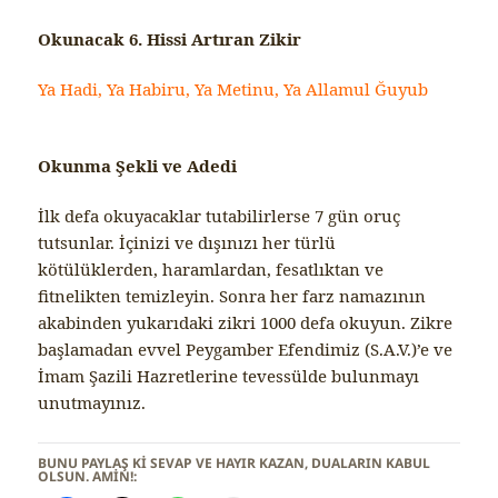
Okunacak 6. Hissi Artıran Zikir
Ya Hadi, Ya Habiru, Ya Metinu, Ya Allamul Ğuyub
Okunma Şekli ve Adedi
İlk defa okuyacaklar tutabilirlerse 7 gün oruç
tutsunlar. İçinizi ve dışınızı her türlü
kötülüklerden, haramlardan, fesatlıktan ve
fitnelikten temizleyin. Sonra her farz namazının
akabinden yukarıdaki zikri 1000 defa okuyun. Zikre
başlamadan evvel Peygamber Efendimiz (S.A.V.)’e ve
İmam Şazili Hazretlerine tevessülde bulunmayı
unutmayınız.
BUNU PAYLAŞ KI SEVAP VE HAYIR KAZAN, DUALARIN KABUL
OLSUN. AMİN!: