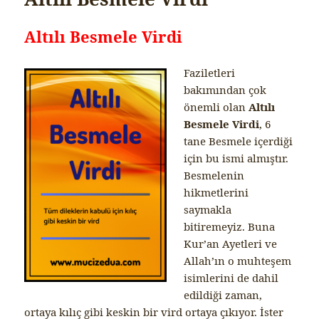
.
.
Altılı Besmele Virdi
Faziletleri
bakımından çok
önemli olan
Altılı
Besmele Virdi
, 6
tane Besmele içerdiği
için bu ismi almıştır.
Besmelenin
hikmetlerini
saymakla
bitiremeyiz. Buna
Kur’an Ayetleri ve
Allah’ın o muhteşem
isimlerini de dahil
edildiği zaman,
ortaya kılıç gibi keskin bir vird ortaya çıkıyor. İster