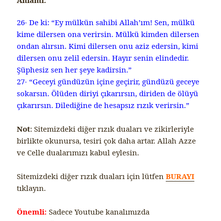
Anlamı:
26- De ki: “Ey mülkün sahibi Allah’ım! Sen, mülkü
kime dilersen ona verirsin. Mülkü kimden dilersen
ondan alırsın. Kimi dilersen onu aziz edersin, kimi
dilersen onu zelil edersin. Hayır senin elindedir.
Şüphesiz sen her şeye kadir­sin.”
27- “Geceyi gündüzün içine geçirir, gündüzü geceye
sokarsın. Ölüden diri­yi çıkarırsın, diriden de ölüyü
çıkarır­sın. Dilediğine de hesapsız rızık verir­sin.”
Not
: Sitemizdeki diğer rızık duaları ve zikirleriyle
birlikte okunursa, tesiri çok daha artar. Allah Azze
ve Celle dualarımızı kabul eylesin.
Sitemizdeki diğer rızık duaları için lütfen
BURAYI
tıklayın.
Önemli:
Sadece Youtube kanalımızda