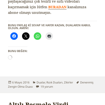
paylaşacağımız çok tesirli ve sırlı videoları
kaçırmamak için lütfen
BURADAN
kanalımıza
abone olmayı unutmayın.
BUNU PAYLAŞ KI SEVAP VE HAYIR KAZAN, DUALARIN KABUL
OLSUN. AMİN!:
BUNU BEĞEN:
Y
ü
k
l
e
n
Yayın
6 Mayıs 2016
Kategoriler
Dualar
,
Rızık Duaları
,
Zikirler
Etiketler
Denenmiş
i
Zengin Olma Duası
tarihi
Zengin Olma Duası için
19 yorum
y
o
r
.
Altılı Besmele Virdi