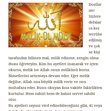
Dostlar
ım!
Sizlere
defalar
ca kez
tecrübe
edilmiş
ve çok
az kişi
tarafından bilinen mal, mülk edinme, zengin olma
duası öğreteyim. Kim bu ayetleri inanarak ve içten
okursa, melik ise Allah onun mülkünü korur.
Nimetlerini artırmaya devam eder. Eğer melik
değilse, Allah ona büyük mülk verir ve onu
muhafaza eder. Bunu okuyan kısa vakitte fakirlikten
kurtulur. Hem zahiri hem de batıni servet sahibi
olur.
Bu ayetleri sayısız vird edinebileceğiniz gibi, 41 veya