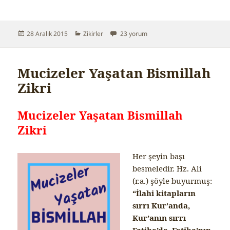
Yayın
28 Aralık 2015
Kategoriler
Zikirler
Altılı Besmele Virdi için
23 yorum
tarihi
Mucizeler Yaşatan Bismillah
Zikri
Mucizeler Yaşatan Bismillah
Zikri
Her şeyin başı
besmeledir. Hz. Ali
(r.a.) şöyle buyurmuş:
“İlahi kitapların
sırrı Kur’anda,
Kur’anın sırrı
Fatiha’da, Fatiha’nın