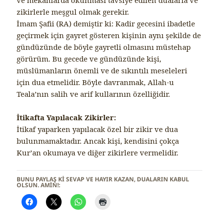
ve mekanlarda okunması tavsiye edilen dualarla ve
zikirlerle meşgul olmak gerekir.
İmam Şafii (RA) demiştir ki: Kadir gecesini ibadetle
geçirmek için gayret gösteren kişinin aynı şekilde de
gündüzünde de böyle gayretli olmasını müstehap
görürüm. Bu gecede ve gündüzünde kişi,
müslümanların önemli ve de sıkıntılı meseleleri
için dua etmelidir. Böyle davranmak, Allah-u
Teala’nın salih ve arif kullarının özelliğidir.
İtikafta Yapılacak Zikirler:
İtikaf yaparken yapılacak özel bir zikir ve dua
bulunmamaktadır. Ancak kişi, kendisini çokça
Kur’an okumaya ve diğer zikirlere vermelidir.
BUNU PAYLAŞ KI SEVAP VE HAYIR KAZAN, DUALARIN KABUL
OLSUN. AMİN!: