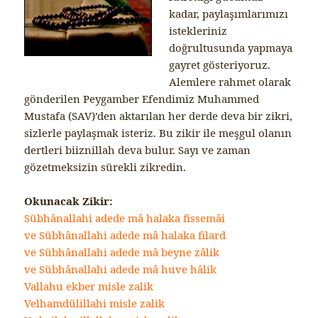
kadar, paylaşımlarımızı
istekleriniz
doğrultusunda yapmaya
gayret gösteriyoruz.
Alemlere rahmet olarak
gönderilen Peygamber Efendimiz Muhammed
Mustafa (SAV)’den aktarılan her derde deva bir zikri,
sizlerle paylaşmak isteriz. Bu zikir ile meşgul olanın
dertleri biiznillah deva bulur. Sayı ve zaman
gözetmeksizin sürekli zikredin.
Okunacak Zikir:
Sübhânallahi adede mâ halaka fissemâi
ve Sübhânallahi adede mâ halaka filard
ve Sübhânallahi adede mâ beyne zâlik
ve Sübhânallahi adede mâ huve hâlik
Vallahu ekber misle zalik
Velhamdülillahi misle zalik