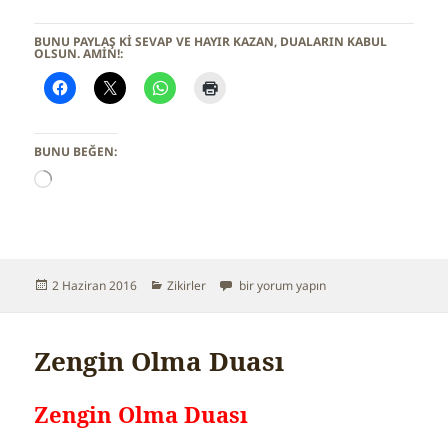
BUNU PAYLAŞ KI SEVAP VE HAYIR KAZAN, DUALARIN KABUL
OLSUN. AMİN!:
BUNU BEĞEN:
Y
ü
k
l
e
n
Yayın
2 Haziran 2016
Kategoriler
Zikirler
Her Derde Deva Zikir için
bir yorum yapın
i
tarihi
y
o
r
Zengin Olma Duası
.
.
.
Zengin Olma Duası