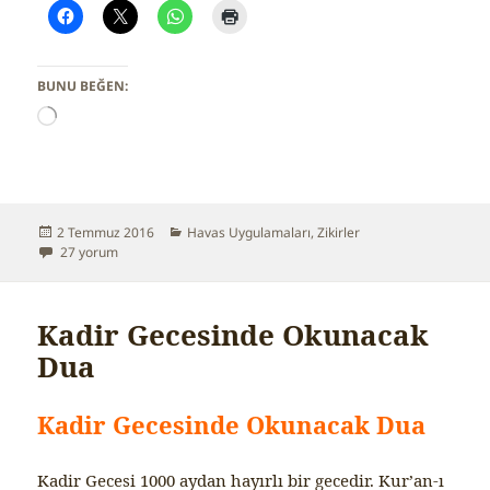
BUNU BEĞEN:
Y
ü
k
l
e
n
Yayın
2 Temmuz 2016
Kategoriler
Havas Uygulamaları
,
Zikirler
i
tarihi
6. Hissi Artıran Zikir için
27 yorum
y
o
r
.
Kadir Gecesinde Okunacak
.
Dua
.
Kadir Gecesinde Okunacak Dua
Kadir Gecesi 1000 aydan hayırlı bir gecedir. Kur’an-ı