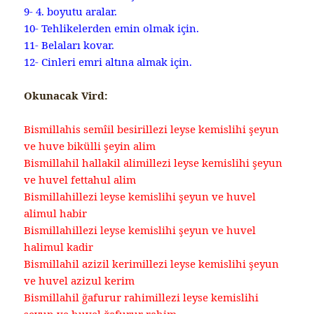
9- 4. boyutu aralar.
10- Tehlikelerden emin olmak için.
11- Belaları kovar.
12- Cinleri emri altına almak için.
Okunacak Vird:
Bismillahis semîil besirillezi leyse kemislihi şeyun
ve huve bikülli şeyin alim
Bismillahil hallakil alimillezi leyse kemislihi şeyun
ve huvel fettahul alim
Bismillahillezi leyse kemislihi şeyun ve huvel
alimul habir
Bismillahillezi leyse kemislihi şeyun ve huvel
halimul kadir
Bismillahil azizil kerimillezi leyse kemislihi şeyun
ve huvel azizul kerim
Bismillahil ğafurur rahimillezi leyse kemislihi
şeyun ve huvel ğafurur rahim