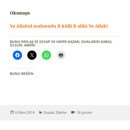
Okunuşu
Ya Allahul mahmudu fi külli fi alihi Ya Allah!
BUNU PAYLAŞ KI SEVAP VE HAYIR KAZAN, DUALARIN KABUL
OLSUN. AMİN!:
BUNU BEĞEN:
Yayın
6 Ekim 2016
Kategoriler
Dualar
,
Zikirler
Manevi Perdeleri Kaldıran Zikir iç
18 yorum
tarihi