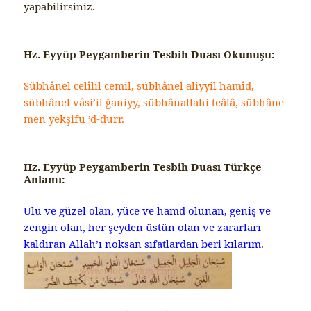
yapabilirsiniz.
Hz. Eyyüp Peygamberin Tesbih Duası Okunuşu:
Sübhânel celîlil cemil, sübhânel aliyyil hamîd,
sübhânel vâsi’il ğaniyy, sübhânallahi teâlâ, sübhâne
men yekşifu ’d-durr.
Hz. Eyyüp Peygamberin Tesbih Duası Türkçe
Anlamı:
Ulu ve güzel olan, yüce ve hamd olunan, geniş ve
zengin olan, her şeyden üstün olan ve zararları
kaldıran Allah’ı noksan sıfatlardan beri kılarım.