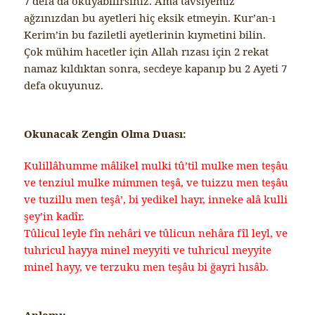
7 defa da okuyabilirsiniz. Ama tavsiyemiz
ağzınızdan bu ayetleri hiç eksik etmeyin. Kur’an-ı
Kerim’in bu faziletli ayetlerinin kıymetini bilin.
Çok mühim hacetler için Allah rızası için 2 rekat
namaz kıldıktan sonra, secdeye kapanıp bu 2 Ayeti 7
defa okuyunuz.
Okunacak Zengin Olma Duası:
Kulillâhumme mâlikel mulki tû’til mulke men teşâu
ve tenziul mulke mimmen teşâ, ve tuizzu men teşâu
ve tuzillu men teşâ’, bi yedikel hayr, inneke alâ kulli
şey’in kadîr.
Tûlicul leyle fîn nehâri ve tûlicun nehâra fîl leyl, ve
tuhricul hayya minel meyyiti ve tuhricul meyyite
minel hayy, ve terzuku men teşâu bi ğayri hısâb.