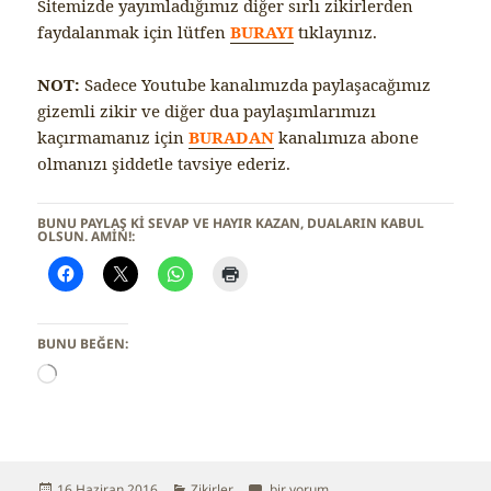
Sitemizde yayımladığımız diğer sırlı zikirlerden
faydalanmak için lütfen
BURAYI
tıklayınız.
NOT:
Sadece Youtube kanalımızda paylaşacağımız
gizemli zikir ve diğer dua paylaşımlarımızı
kaçırmamanız için
BURADAN
kanalımıza abone
olmanızı şiddetle tavsiye ederiz.
BUNU PAYLAŞ KI SEVAP VE HAYIR KAZAN, DUALARIN KABUL
OLSUN. AMİN!:
BUNU BEĞEN:
Y
ü
k
l
e
n
Yayın
16 Haziran 2016
Kategoriler
Zikirler
Hz. Eyyüp Peygamberin Tesbih Duası 
bir yorum