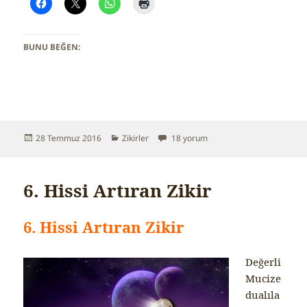
BUNU BEĞEN:
Yayın
28 Temmuz 2016
Kategoriler
Zikirler
Celcelet Zikri için
18 yorum
tarihi
6. Hissi Artıran Zikir
6. Hissi Artıran Zikir
Değerli
Mucize
dualıla