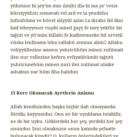
yühıtune bi şey’im min ılmihi illa bi ma şa’ vesia
kürsiyyühüs semavati vel ard ve la yeudühu
hıfzuhüma ve hüvel aliyyül azim La ikrahe fid dini
kad tebeyyener ruşdü minel ğayy fe mey yekfür bit
tağuti ve yü’mim billahi fe kadistemseke bil urvetil
vüska lenfisame leha vallahü semiun alim ُAllahu
veliyyüllezine amenu yuhricühüm minez zulümati
ilen nur vellezine keferu evliyaühümüt tağutü
yuhricunehüm minen nuri ilez zulümat ulaike
ashabun nar hüm fiha halidun
15 Kere Okunacak Ayetlerin Anlamı
Allah kendisinden başka hiçbir ilah olmayandır.
Diridir, kayyumdur. Onu ne bir uyuklama tutabilir,
ne de bir uyku. Göklerdeki her şey, yerdeki her şey
onundur. İzni olmaksızın onun katında şefaatte
bulunacak kimdir? O, kulların önlerindekileri ve