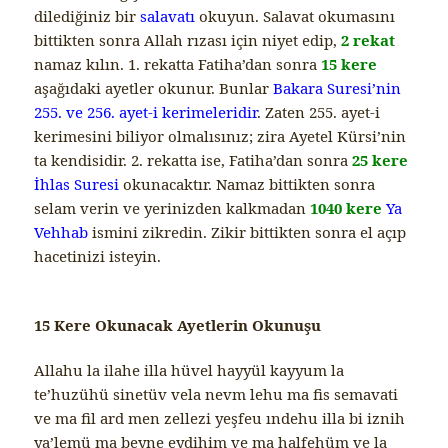
dilediğiniz bir
salavatı
okuyun. Salavat okumasını
bittikten sonra Allah rızası için niyet edip,
2 rekat
namaz kılın. 1. rekatta Fatiha’dan sonra
15 kere
aşağıdaki ayetler okunur. Bunlar
Bakara Suresi’nin
255. ve 256. ayet-i kerimeleridir
. Zaten 255. ayet-i
kerimesini biliyor olmalısınız; zira Ayetel Kürsi’nin
ta kendisidir. 2. rekatta ise, Fatiha’dan sonra
25 kere
İhlas Suresi
okunacaktır. Namaz bittikten sonra
selam verin ve yerinizden kalkmadan
1040 kere
Ya
Vehhab
ismini zikredin. Zikir bittikten sonra el açıp
hacetinizi isteyin.
15 Kere Okunacak Ayetlerin Okunuşu
Allahu la ilahe illa hüvel hayyül kayyum la
te’huzühü sinetüv vela nevm lehu ma fis semavati
ve ma fil ard men zellezi yeşfeu ındehu illa bi iznih
ya’lemü ma beyne eydihim ve ma halfehüm ve la