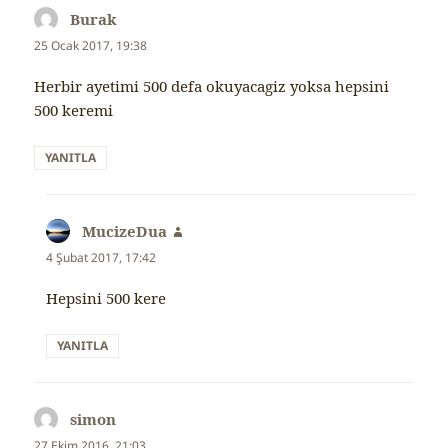
Burak
dedi
ki:
25 Ocak 2017, 19:38
Herbir ayetimi 500 defa okuyacagiz yoksa hepsini
500 keremi
YANITLA
MucizeDua
dedi
ki:
4 Şubat 2017, 17:42
Hepsini 500 kere
YANITLA
simon
dedi
ki:
27 Ekim 2016, 21:03