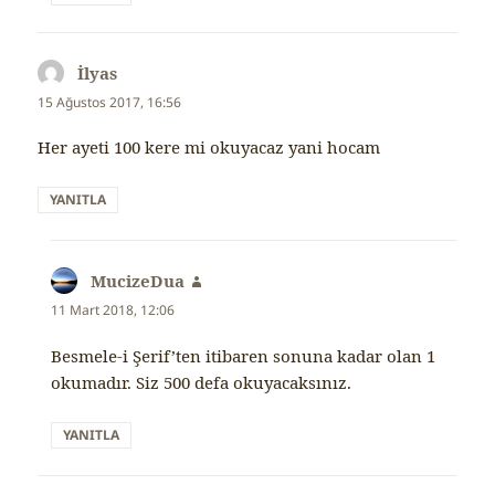
İlyas
dedi
ki:
15 Ağustos 2017, 16:56
Her ayeti 100 kere mi okuyacaz yani hocam
YANITLA
MucizeDua
dedi
ki:
11 Mart 2018, 12:06
Besmele-i Şerif’ten itibaren sonuna kadar olan 1
okumadır. Siz 500 defa okuyacaksınız.
YANITLA