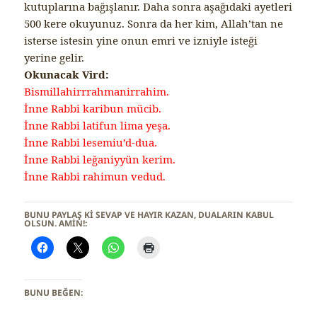
kutuplarına bağışlanır. Daha sonra aşağıdaki ayetleri
500 kere okuyunuz. Sonra da her kim, Allah’tan ne
isterse istesin yine onun emri ve izniyle isteği
yerine gelir.
Okunacak Vird:
Bismillahirrrahmanirrahim.
İnne Rabbi karibun mücib.
İnne Rabbi latifun lima yeşa.
İnne Rabbi lesemiu’d-dua.
İnne Rabbi leğaniyyün kerim.
İnne Rabbi rahimun vedud.
BUNU PAYLAŞ KI SEVAP VE HAYIR KAZAN, DUALARIN KABUL
OLSUN. AMİN!:
BUNU BEĞEN: