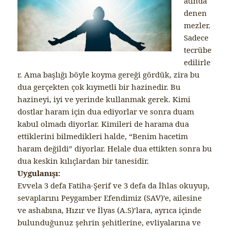
atında
denen
mezler.
Sadece
tecrübe
edilirle
r. Ama başlığı böyle koyma gereği gördük, zira bu
dua gerçekten çok kıymetli bir hazinedir. Bu
hazineyi, iyi ve yerinde kullanmak gerek. Kimi
dostlar haram için dua ediyorlar ve sonra duam
kabul olmadı diyorlar. Kimileri de harama dua
ettiklerini bilmedikleri halde, “Benim hacetim
haram değildi” diyorlar. Helale dua ettikten sonra bu
dua keskin kılıçlardan bir tanesidir.
Uygulanışı:
Evvela 3 defa Fatiha-Şerif ve 3 defa da İhlas okuyup,
sevaplarını Peygamber Efendimiz (SAV)’e, ailesine
ve ashabına, Hızır ve İlyas (A.S)’lara, ayrıca içinde
bulunduğunuz şehrin şehitlerine, evliyalarına ve