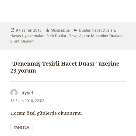
Yayın
9 Haziran 2016
Yazar
MucizeDua
Kategoriler
Dualar
,
Hacet Duaları
,
Havas Uygulamaları
tarihi
,
Rızık Duaları
,
Sevgi Aşk ve Muhabbet Duaları
,
Sıkıntı Duaları
“Denenmiş Tesirli Hacet Duası” üzerine
23 yorum
Aysel
dedi
ki:
18 Ekim 2018, 22:02
Hocam özel günlerde okunurmu
YANITLA