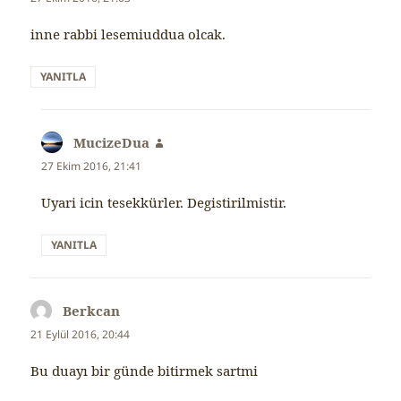
inne rabbi lesemiuddua olcak.
YANITLA
MucizeDua
dedi
ki:
27 Ekim 2016, 21:41
Uyari icin tesekkürler. Degistirilmistir.
YANITLA
Berkcan
dedi
ki:
21 Eylül 2016, 20:44
Bu duayı bir günde bitirmek sartmi