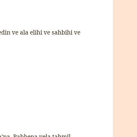
in ve ala elihi ve sahbihi ve
a’na. Rabbena vela tahmil