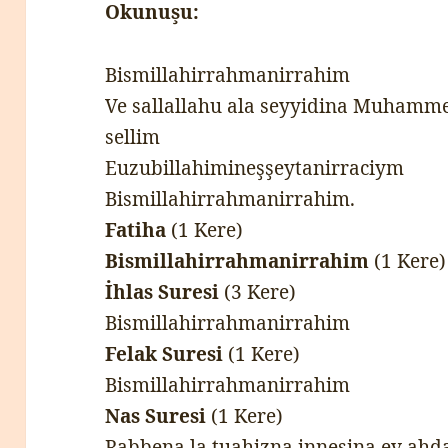
Okunuşu:
Bismillahirrahmanirrahim
Ve sallallahu ala seyyidina Muhammed
sellim
Euzubillahimineşşeytanirraciym
Bismillahirrahmanirrahim.
Fatiha
(1 Kere)
Bismillahirrahmanirrahim
(1 Kere)
İhlas Suresi
(3 Kere)
Bismillahirrahmanirrahim
Felak Suresi
(1 Kere)
Bismillahirrahmanirrahim
Nas Suresi
(1 Kere)
Rabbena la tuahizna innesina ev ahd