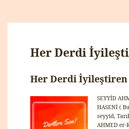
Her Derdi İyileşt
Her Derdi İyileştiren
SEYYİD AHME
HASENİ ( Bu 
seyyid, Tarı
AHMED er-Rİ