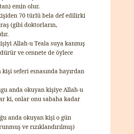
tan) emin olur.
şiden 70 türlü bela def edilirki
raş (gibi doktorların,
dır.
işiyi Allah-u Teala suya kanmış
ldürür ve cennete de öylece
 kişi seferi esnasında hayırdan
ugu anda okuyan kişiye Allah-u
ar ki, onlar onu sabaha kadar
uğu anda okuyan kişi o gün
unmuş ve rızıklandırılmış)