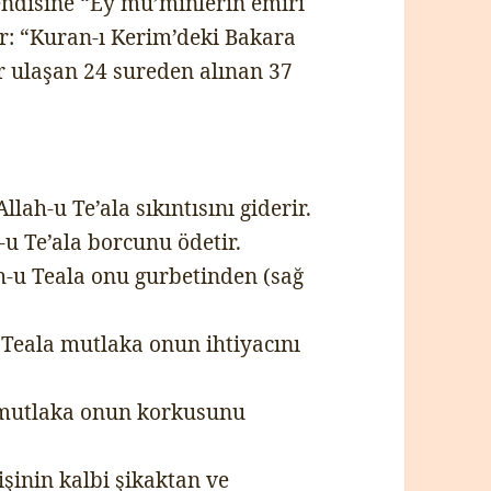
ndisine “Ey mü’minlerin emiri
r: “Kuran-ı Kerim’deki Bakara
 ulaşan 24 sureden alınan 37
lah-u Te’ala sıkıntısını giderir.
u Te’ala borcunu ödetir.
h-u Teala onu gurbetinden (sağ
u Teala mutlaka onun ihtiyacını
 mutlaka onun korkusunu
şinin kalbi şikaktan ve