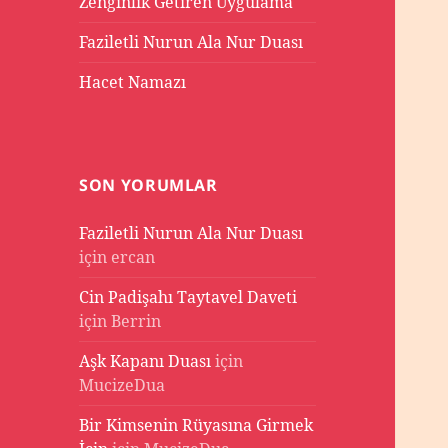
Zenginlik Getiren Uygulama
Faziletli Nurun Ala Nur Duası
Hacet Namazı
SON YORUMLAR
Faziletli Nurun Ala Nur Duası
için
ercan
Cin Padişahı Taytavel Daveti
için
Berrin
Aşk Kapanı Duası
için
MucizeDua
Bir Kimsenin Rüyasına Girmek