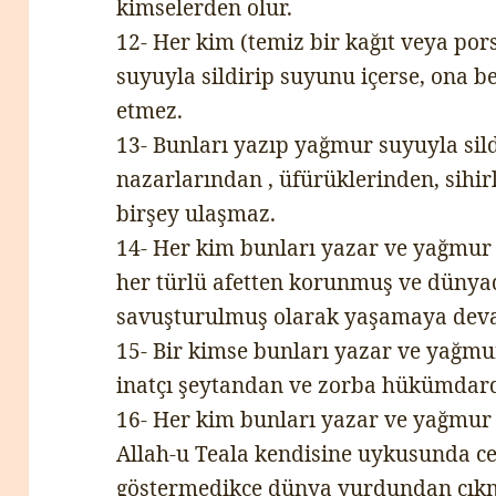
kimselerden olur.
12- Her kim (temiz bir kağıt veya po
suyuyla sildirip suyunu içerse, ona b
etmez.
13- Bunları yazıp yağmur suyuyla sildi
nazarlarından , üfürüklerinden, sihir
birşey ulaşmaz.
14- Her kim bunları yazar ve yağmur 
her türlü afetten korunmuş ve dünyad
savuşturulmuş olarak yaşamaya dev
15- Bir kimse bunları yazar ve yağmur
inatçı şeytandan ve zorba hükümdard
16- Her kim bunları yazar ve yağmur 
Allah-u Teala kendisine uykusunda ce
göstermedikçe dünya yurdundan çık