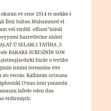
 okutan ve sene 1014 te mekke-i
li İbni Sultan Muhammed el -
ezam vel-virdül -efham”isimli
 beyyumi hazretlerine nisbet
, SALAT-Ü SELAM,1 FATİHA ,3
binde BAKARA SURESİNİN SON
latmışlardırki bizde o tertibe
igimin ismini terennüm ette
 atı versin. Kalbimin ortasına
şüphesizki O’nun ismi yanımda
manasını iafede eden dua
a erdirmiştir.