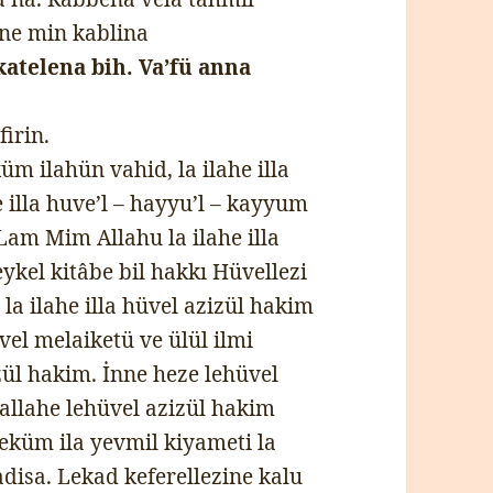
ine min kablina
atelena bih. Va’fü anna
irin.
m ilahün vahid, la ilahe illa
illa huve’l – hayyu’l – kayyum
Lam Mim Allahu la ilahe illa
ykel kitâbe bil hakkı Hüvellezi
la ilahe illa hüvel azizül hakim
vel melaiketü ve ülül ilmi
izül hakim. İnne heze lehüvel
nallahe lehüvel azizül hakim
neküm ila yevmil kiyameti la
disa. Lekad keferellezine kalu