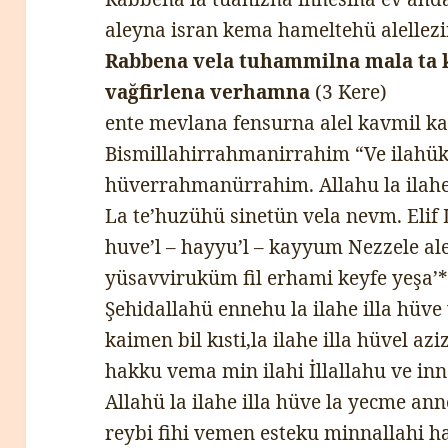
aleyna isran kema hameltehü alellez
Rabbena vela tuhammilna mala ta k
vağfirlena verhamna
(3 Kere)
ente mevlana fensurna alel kavmil kaf
Bismillahirrahmanirrahim “Ve ilahükü
hüverrahmanürrahim. Allahu la ilahe 
La te’huzühü sinetün vela nevm. Elif 
huve’l – hayyu’l – kayyum Nezzele ale
yüsavviruküm fil erhami keyfe yeşa’* 
Şehidallahü ennehu la ilahe illa hüve 
kaimen bil kısti,la ilahe illa hüvel az
hakku vema min ilahi İllallahu ve in
Allahü la ilahe illa hüve la yecme an
reybi fihi vemen esteku minnallahi ha