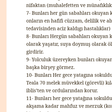
nifaktan (muhalefetten ve münafıklık
7- Bunları her gün sabahları okuyan ki
onların en hafifi cüzzam, delilik ve ab
tedavisinden aciz kaldıgı hastalıklar) 
8- Bunları Hergün sabahları okuyan k
olarak yaşatır, suya doymuş olarak ö
girdirir.
9- Yolculuk üzereyken bunları okuyan
başka birşey görmez.
10- Bunları Her gece yatagına sokuld
Teala 70 melek müvekkel (görevli) kıl
iblis’ten ve ordularından korur.
11- Bunları her gece yatağına sokuld
akşama kadar mahfuz ve merzuk (kor