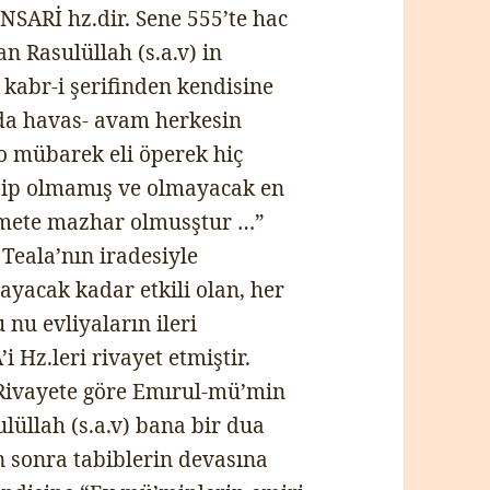
NSARİ hz.dir. Sene 555’te hac
n Rasulüllah (s.a.v) in
 kabr-i şerifinden kendisine
da havas- avam herkesin
 mübarek eli öperek hiç
ip olmamış ve olmayacak en
mete mazhar olmusştur …”
Teala’nın iradesiyle
ayacak kadar etkili olan, her
u nu evliyaların ileri
Hz.leri rivayet etmiştir.
 Rivayete göre Emırul-mü’min
ulüllah (s.a.v) bana bir dua
n sonra tabiblerin devasına