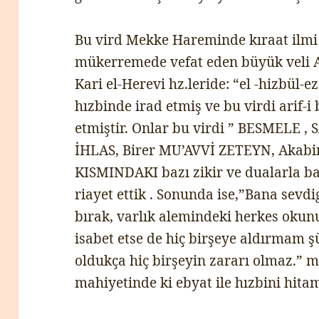
Bu vird Mekke Hareminde kıraat ilmi
mükerremede vefat eden büyük veli A
Kari el-Herevi hz.leride: “el -hizbül-
hızbinde irad etmiş ve bu virdi arif-i
etmiştir. Onlar bu virdi ” BESMELE 
İHLAS, Birer MU’AVVİ ZETEYN, Aka
KISMINDAKI bazı zikir ve dualarla baş
riayet ettik . Sonunda ise,”Bana sevd
bırak, varlık alemindeki herkes okunu
isabet etse de hiç birşeye aldırmam 
oldukça hiç birşeyin zararı olmaz.” 
mahiyetinde ki ebyat ile hızbini hitam