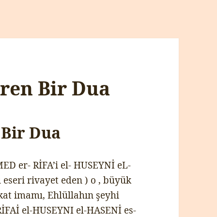
iren Bir Dua
 Bir Dua
D er- RİFA’i el- HUSEYNİ eL-
eseri rivayet eden ) o , büyük
kat imamı, Ehlüllahın şeyhi
FAİ el-HUSEYNI el-HASENİ es-