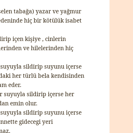
rselen tabağa) yazar ve yağmur
edeninde hiç bir kötülük isabet
rip içen kişiye , cinlerin
lerinden ve hilelerinden hiç
suyuyla sildirip suyunu içerse
aki her türlü bela kendisinden
am eder.
 suyuyla sildirip içerse her
an emin olur.
suyuyla sildirip suyunu içerse
nnette gidecegi yeri
maz.