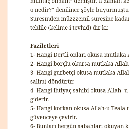
muhtaç olmam” demiştir. O zaman ke
o nedir?” denilince şöyle buyurmuştu
Suresınden müzzzemil suresine kadar
tehlile (kelime-i tevhid) dir ki:
Faziletleri
1- Hangi Dertli onları okusa mutlaka Al
2- Hangi borçlu okursa mutlaka Allah-
3- Hangi gurbetçi okusa mutlaka Alla
salim) döndürür.
4- Hangi ihtiyaç sahibi okusa Allah -
giderir.
5- Hangi korkan okusa Allah-u Teala
güvenceye çevirir.
6- Bunları hergün sabahları okuyan ki