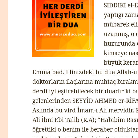
SIDDIKI el-E
yaptıgı zama
mübarek eli
uzanmış, o 
huzurunda o
kimseye nas
büyük kera
Emma bad. Elinizdeki bu dua Allah-u 
doktorların ilaçlarına muhtaç bırakm
derdi iyileştirebilecek bir duadır ki b
gelenlerinden SEYYİD AHMED er-RİFA’i 
Aslında bu vird İmam-ı Ali mervidir.
Ali İbni Ebi Talib (R.A); “Habibim Ras
öğrettiki o benim ile beraber oldukta