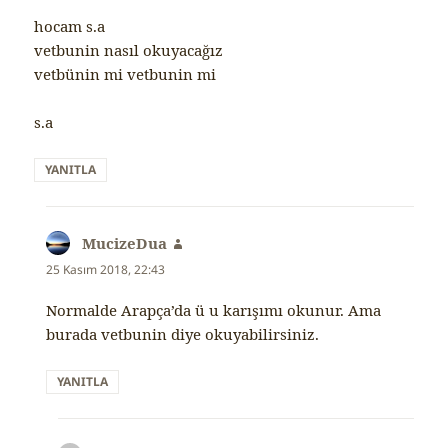
hocam s.a
vetbunin nasıl okuyacağız
vetbünin mi vetbunin mi
s.a
YANITLA
MucizeDua
dedi
ki:
25 Kasım 2018, 22:43
Normalde Arapça’da ü u karışımı okunur. Ama
burada vetbunin diye okuyabilirsiniz.
YANITLA