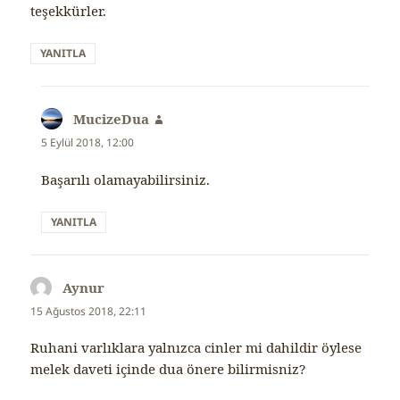
teşekkürler.
YANITLA
MucizeDua
dedi
ki:
5 Eylül 2018, 12:00
Başarılı olamayabilirsiniz.
YANITLA
Aynur
dedi
ki:
15 Ağustos 2018, 22:11
Ruhani varlıklara yalnızca cinler mi dahildir öylese
melek daveti içinde dua önere bilirmisniz?