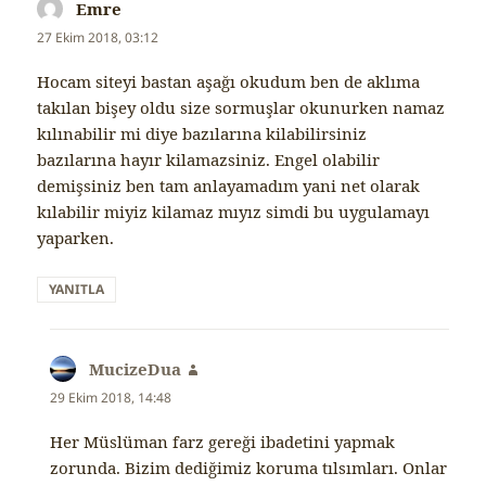
Emre
dedi
ki:
27 Ekim 2018, 03:12
Hocam siteyi bastan aşağı okudum ben de aklıma
takılan bişey oldu size sormuşlar okunurken namaz
kılınabilir mi diye bazılarına kilabilirsiniz
bazılarına hayır kilamazsiniz. Engel olabilir
demişsiniz ben tam anlayamadım yani net olarak
kılabilir miyiz kilamaz mıyız simdi bu uygulamayı
yaparken.
YANITLA
MucizeDua
dedi
ki:
29 Ekim 2018, 14:48
Her Müslüman farz gereği ibadetini yapmak
zorunda. Bizim dediğimiz koruma tılsımları. Onlar