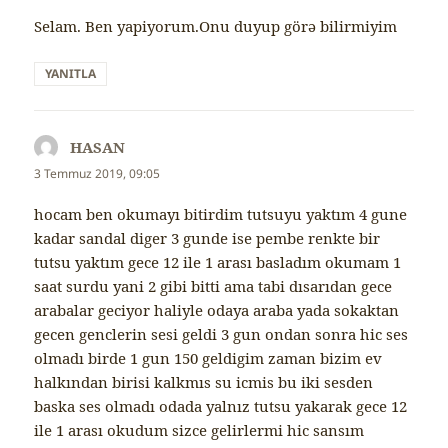
Selam. Ben yapiyorum.Onu duyup görə bilirmiyim
YANITLA
HASAN
dedi
ki:
3 Temmuz 2019, 09:05
hocam ben okumayı bitirdim tutsuyu yaktım 4 gune
kadar sandal diger 3 gunde ise pembe renkte bir
tutsu yaktım gece 12 ile 1 arası basladım okumam 1
saat surdu yani 2 gibi bitti ama tabi dısarıdan gece
arabalar geciyor haliyle odaya araba yada sokaktan
gecen genclerin sesi geldi 3 gun ondan sonra hic ses
olmadı birde 1 gun 150 geldigim zaman bizim ev
halkından birisi kalkmıs su icmis bu iki sesden
baska ses olmadı odada yalnız tutsu yakarak gece 12
ile 1 arası okudum sizce gelirlermi hic sansım