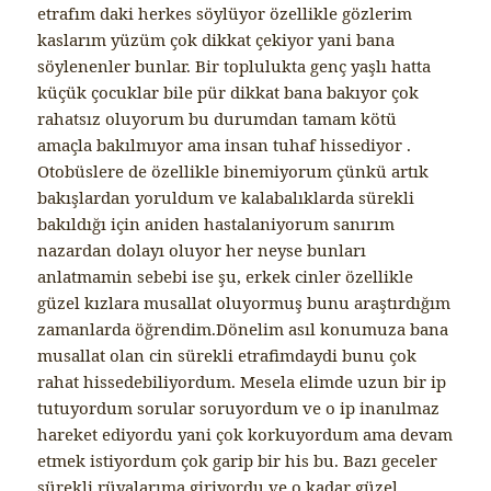
etrafım daki herkes söylüyor özellikle gözlerim
kaslarım yüzüm çok dikkat çekiyor yani bana
söylenenler bunlar. Bir toplulukta genç yaşlı hatta
küçük çocuklar bile pür dikkat bana bakıyor çok
rahatsız oluyorum bu durumdan tamam kötü
amaçla bakılmıyor ama insan tuhaf hissediyor .
Otobüslere de özellikle binemiyorum çünkü artık
bakışlardan yoruldum ve kalabalıklarda sürekli
bakıldığı için aniden hastalaniyorum sanırım
nazardan dolayı oluyor her neyse bunları
anlatmamin sebebi ise şu, erkek cinler özellikle
güzel kızlara musallat oluyormuş bunu araştırdığım
zamanlarda öğrendim.Dönelim asıl konumuza bana
musallat olan cin sürekli etrafimdaydi bunu çok
rahat hissedebiliyordum. Mesela elimde uzun bir ip
tutuyordum sorular soruyordum ve o ip inanılmaz
hareket ediyordu yani çok korkuyordum ama devam
etmek istiyordum çok garip bir his bu. Bazı geceler
sürekli rüyalarıma giriyordu ve o kadar güzel