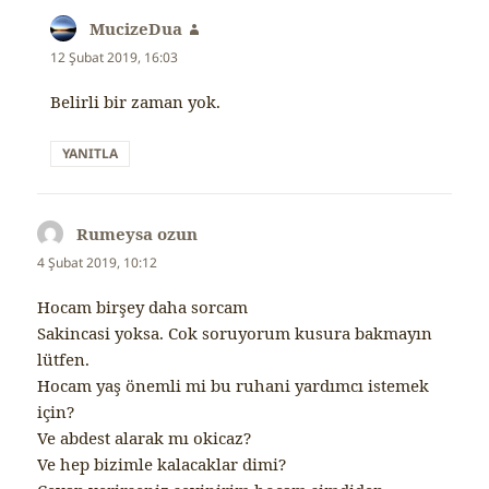
MucizeDua
dedi
ki:
12 Şubat 2019, 16:03
Belirli bir zaman yok.
YANITLA
Rumeysa ozun
dedi
ki:
4 Şubat 2019, 10:12
Hocam birşey daha sorcam
Sakincasi yoksa. Cok soruyorum kusura bakmayın
lütfen.
Hocam yaş önemli mi bu ruhani yardımcı istemek
için?
Ve abdest alarak mı okicaz?
Ve hep bizimle kalacaklar dimi?