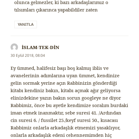
olunca gelmezler, ki bazı arkadaşlarımız o
tılsımları çıkarınca yapabildiler zaten
YANITLA
İSLAM-TEK-DİN
dedi
ki:
30 Eylül 2018, 08:04
Ey ümmed, halifesiz başı boş kalmış iblis ve
avanelerinin adımlarına uyan ümmet, kendinize
gelin sormak yerine açın Rabbinizin gönderdiği
kitabı kendiniz bakın, kitabı açmak ağır geliyorsa
elinizdekine yazın bakın sorun googleye ne diyor
Rabbimiz, önce bu ayetle kendimize soralım burdaki
iman etmek inanmaktır, sebe suresi 41. /Ardından
cin suresi 6. / fussilet 25./keyf suresi 50., kısacası
Rabbimiz onlarla arkadaşlık etmemizi yasaklıyor,
onlarla arkadaşlık edeni cehennemimden hiç