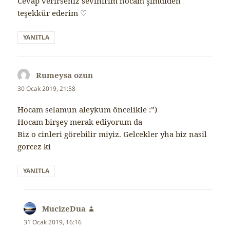
Cevap verirseniz sevinirim hocam şimdiden
teşekkür ederim ♡
YANITLA
Rumeysa ozun
dedi
ki:
30 Ocak 2019, 21:58
Hocam selamun aleykum öncelikle :”)
Hocam birşey merak ediyorum da
Biz o cinleri görebilir miyiz. Gelcekler yha biz nasil
gorcez ki
YANITLA
MucizeDua
dedi
ki:
31 Ocak 2019, 16:16