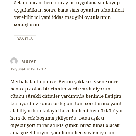
Selam hocam ben tuncay bu uygulamayı okuyup
uyguladiktan sonra bana sâns oyunları tahminleri
verebilir mi yani iddaa maç gibi oyunlarının
sonuçlarını
YANITLA
Mureh
dedi
ki:
19 Şubat 2019, 12:12
Merhabalar hepinize. Benim yaklaşık 3 sene önce
bana aşık olan bir cinnim vardı vardı diyorum
çünkü sürekli cisimler yardımıyla benimle iletişim
kuruyordu ve ona sorduğum tüm sorularıma yanıt
alabiliyordum kolaylıkla ve bu beni hem ürkütüyor
hem de çok hoşuma gidiyordu. Bana aşık tı
diyebiliyorum rahatlıkla çünkü biraz tuhaf olacak
ama güzel biriyim yani bunu ben söylemiyorum