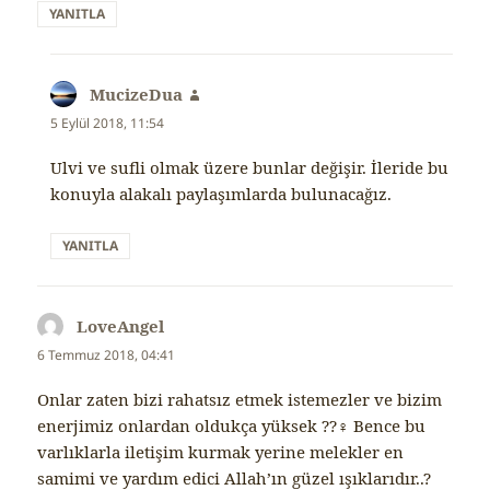
YANITLA
MucizeDua
dedi
ki:
5 Eylül 2018, 11:54
Ulvi ve sufli olmak üzere bunlar değişir. İleride bu
konuyla alakalı paylaşımlarda bulunacağız.
YANITLA
LoveAngel
dedi
ki:
6 Temmuz 2018, 04:41
Onlar zaten bizi rahatsız etmek istemezler ve bizim
enerjimiz onlardan oldukça yüksek ??‍♀️ Bence bu
varlıklarla iletişim kurmak yerine melekler en
samimi ve yardım edici Allah’ın güzel ışıklarıdır..?