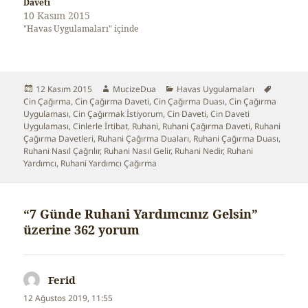
Daveti
10 Kasım 2015
"Havas Uygulamaları" içinde
Yayın
12 Kasım 2015
Yazar
MucizeDua
Kategoriler
Havas Uygulamaları
Etiketler
Cin Çağırma
tarihi
,
Cin Çağırma Daveti
,
Cin Çağırma Duası
,
Cin Çağırma
Uygulaması
,
Cin Çağırmak İstiyorum
,
Cin Daveti
,
Cin Daveti
Uygulaması
,
Cinlerle İrtibat
,
Ruhani
,
Ruhani Çağırma Daveti
,
Ruhani
Çağırma Davetleri
,
Ruhani Çağırma Duaları
,
Ruhani Çağırma Duası
,
Ruhani Nasıl Çağrılır
,
Ruhani Nasıl Gelir
,
Ruhani Nedir
,
Ruhani
Yardımcı
,
Ruhani Yardımcı Çağırma
“7 Günde Ruhani Yardımcınız Gelsin”
üzerine 362 yorum
Ferid
dedi
ki:
12 Ağustos 2019, 11:55