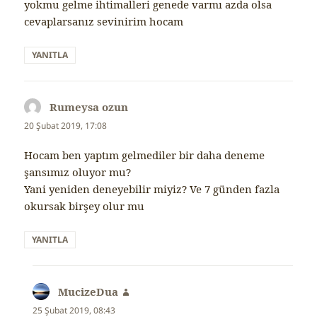
yokmu gelme ihtimalleri genede varmı azda olsa
cevaplarsanız sevinirim hocam
YANITLA
Rumeysa ozun
dedi
ki:
20 Şubat 2019, 17:08
Hocam ben yaptım gelmediler bir daha deneme
şansımız oluyor mu?
Yani yeniden deneyebilir miyiz? Ve 7 günden fazla
okursak birşey olur mu
YANITLA
MucizeDua
dedi
ki:
25 Şubat 2019, 08:43