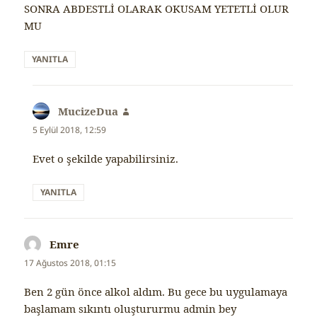
SONRA ABDESTLİ OLARAK OKUSAM YETETLİ OLUR
MU
YANITLA
MucizeDua
dedi
ki:
5 Eylül 2018, 12:59
Evet o şekilde yapabilirsiniz.
YANITLA
Emre
dedi
ki:
17 Ağustos 2018, 01:15
Ben 2 gün önce alkol aldım. Bu gece bu uygulamaya
başlamam sıkıntı oluştururmu admin bey