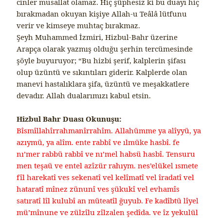
cinler musallat olamaz. Hiç şüphesiz ki bu duayı hiç
bırakmadan okuyan kişiye Allah-u Teâlâ lütfunu
verir ve kimseye muhtaç bırakmaz.
Şeyh Muhammed İzmiri, Hizbul-Bahr üzerine
Arapça olarak yazmış olduğu şerhin tercümesinde
şöyle buyuruyor; “Bu hizbi şerif, kalplerin şifası
olup üzüntü ve sıkıntıları giderir. Kalplerde olan
manevi hastalıklara şifa, üzüntü ve meşakkatlere
devadır. Allah dualarımızı kabul etsin.
Hizbul Bahr Duası Okunuşu:
Bîsmîllahîrrahmanîrrahîm. Allahümme ya alîyyü, ya
azıymü, ya alîm. ente rabbî ve ılmüke hasbî. fe
nı’mer rabbü rabbî ve nı’mel habsü hasbî. Tensuru
men teşaü ve entel azîzür rahıym. nes’elükel ısmete
fîl harekatî ves sekenatî vel kelîmatî vel îradatî vel
hataratî mînez zünunî ves şükukî vel evhamîs
satıratî lîl kulubî an müteatîl ğuyub. Fe kadîbtü lîyel
mü’mînune ve zülzîlu zîlzalen şedîda. ve îz yekulül