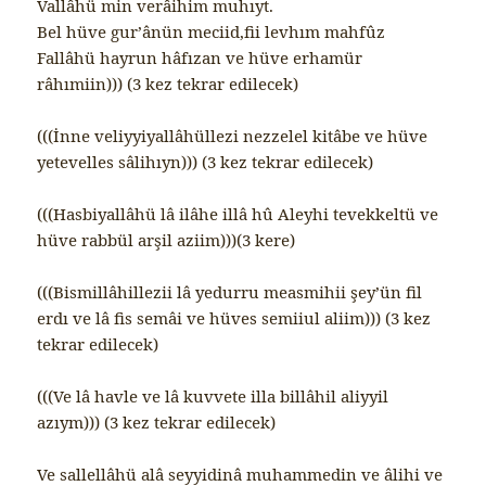
Vallâhü min verâihim muhıyt.
Bel hüve gur’ânün meciid,fii levhım mahfûz
Fallâhü hayrun hâfızan ve hüve erhamür
râhımiin))) (3 kez tekrar edilecek)
(((İnne veliyyiyallâhüllezi nezzelel kitâbe ve hüve
yetevelles sâlihıyn))) (3 kez tekrar edilecek)
(((Hasbiyallâhü lâ ilâhe illâ hû Aleyhi tevekkeltü ve
hüve rabbül arşil aziim)))(3 kere)
(((Bismillâhillezii lâ yedurru measmihii şey’ün fil
erdı ve lâ fis semâi ve hüves semiiul aliim))) (3 kez
tekrar edilecek)
(((Ve lâ havle ve lâ kuvvete illa billâhil aliyyil
azıym))) (3 kez tekrar edilecek)
Ve sallellâhü alâ seyyidinâ muhammedin ve âlihi ve