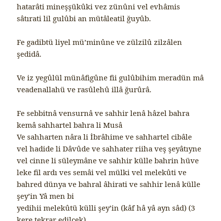
hatarâti mineşşükûki vez zünûni vel evhâmis
sâtırati lil gulûbi an mütâleatil ğuyûb.
Fe gadibtü liyel mü’minûne ve zülzilû zilzâlen
şedidâ.
Ve iz yegûlül münâfigûne fii gulûbihim meradün mâ
veadenallahü ve rasûlehû illâ ğurûrâ.
Fe sebbitnâ vensurnâ ve sahhir lenâ hâzel bahra
kemâ sahhartel bahra li Musâ
Ve sahharten nâra li İbrâhime ve sahhartel cibâle
vel hadide li Dâvûde ve sahhater riiha veş şeyâtıyne
vel cinne li süleymâne ve sahhir külle bahrin hüve
leke fil ardı ves semâi vel mülki vel melekûti ve
bahred dünya ve bahral âhirati ve sahhir lenâ külle
şey’in Yâ men bi
yedihii melekûtü külli şey’in (kâf hâ yâ ayn sâd) (3
kere tekrar edilcek)