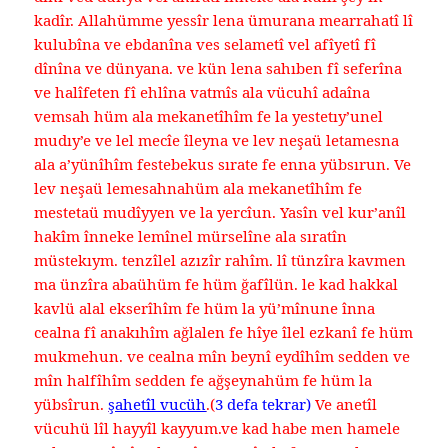
kadîr. Allahümme yessîr lena ümurana mearrahatî lî
kulubîna ve ebdanîna ves selametî vel afîyetî fî
dînîna ve dünyana. ve kün lena sahıben fî seferîna
ve halîfeten fî ehlîna vatmîs ala vücuhî adaîna
vemsah hüm ala mekanetîhîm fe la yestetıy’unel
mudıy’e ve lel mecîe îleyna ve lev neşaü letamesna
ala a’yünîhîm festebekus sırate fe enna yübsırun. Ve
lev neşaü lemesahnahüm ala mekanetîhîm fe
mestetaü mudîyyen ve la yercîun. Yasîn vel kur’anîl
hakîm înneke lemînel mürselîne ala sıratîn
müstekıym. tenzîlel azızîr rahîm. lî tünzîra kavmen
ma ünzîra abaühüm fe hüm ğafîlün. le kad hakkal
kavlü alal ekserîhîm fe hüm la yü’mînune înna
cealna fî anakıhîm ağlalen fe hîye îlel ezkanî fe hüm
mukmehun. ve cealna mîn beynî eydîhîm sedden ve
mîn halfîhîm sedden fe ağşeynahüm fe hüm la
yübsîrun.
şahetîl vucüh
.(
3 defa tekrar)
Ve anetîl
vücuhü lîl hayyîl kayyum.ve kad habe men hamele