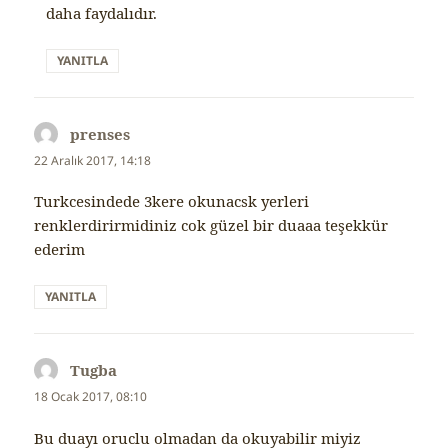
daha faydalıdır.
YANITLA
prenses
dedi
ki:
22 Aralık 2017, 14:18
Turkcesindede 3kere okunacsk yerleri
renklerdirirmidiniz cok güzel bir duaaa teşekkür
ederim
YANITLA
Tugba
dedi
ki:
18 Ocak 2017, 08:10
Bu duayı oruclu olmadan da okuyabilir miyiz