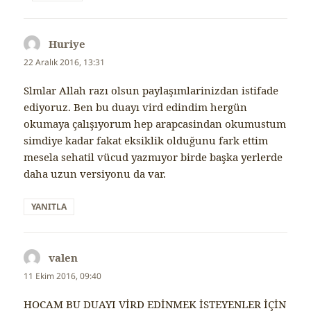
Huriye
dedi
ki:
22 Aralık 2016, 13:31
Slmlar Allah razı olsun paylaşımlarinizdan istifade
ediyoruz. Ben bu duayı vird edindim hergün
okumaya çalışıyorum hep arapcasindan okumustum
simdiye kadar fakat eksiklik olduğunu fark ettim
mesela sehatil vücud yazmıyor birde başka yerlerde
daha uzun versiyonu da var.
YANITLA
valen
dedi
ki:
11 Ekim 2016, 09:40
HOCAM BU DUAYI VİRD EDİNMEK İSTEYENLER İÇİN