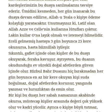
kardeşlerimizin bu duaya sarılmalarını tavsiye
ederiz. Ümidini kesmeden, her gün inanarak bu
duaya devam edilirse, Allah-u Teala o kişiye ödeme
kolaylığı yaratacaktır. Unutmayınız ki, Latif olan
Allah Azze ve Celle’nin kullarına lütufları çoktur.
Lakin kullar O’na layık olmalı ve istemeyi bilmelidir.
Eceli gelmemiş hastaya 3 gün boyunca 25 kere
okunursa, hasta biiznillah iyileşir.
Sıkıntılı, gaflet içinde olan kişiler de bu duayı
okuyarak, feraha kavuşur. Ayrıyeten, bu duanın
okudunduğu ev sürekli doğal afetlerden güven
içinde olur. Hizbul Bahr Duasını hiç bırakmadan her
gün boyunca en az bir kere okuyan kişi suda
boğulmaz, doğal afetlerden korunur, yangında
yanmaz ve hırsızlıktan da emin olur.
Bir kişi bu duayı her sabah namazının akabinde
okursa, müstecap kişiler arasında değeri çok yüksek
olur ve kadri yücelir. Ayrıca o kişiye büyü tutmaz,