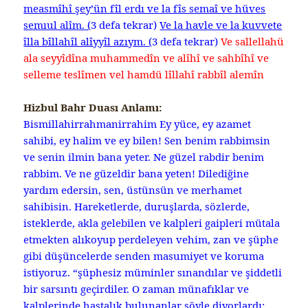
measmîhî şey’ün fîl erdı ve la fîs semaî ve hüves
semıul alîm. (
3 defa tekrar)
Ve la havle ve la kuvvete
îlla bîllahîl alîyyîl azıym. (
3 defa tekrar)
Ve sallellahü
ala seyyîdîna muhammedîn ve alîhî ve sahbîhî ve
selleme teslîmen vel hamdü lîllahî rabbîl alemîn
Hizbul Bahr Duası Anlamı:
Bismillahirrahmanirrahim Ey yüce, ey azamet
sahibi, ey halim ve ey bilen! Sen benim rabbimsin
ve senin ilmin bana yeter. Ne güzel rabdir benim
rabbim. Ve ne güzeldir bana yeten! Dilediğine
yardım edersin, sen, üstünsün ve merhamet
sahibisin. Hareketlerde, duruşlarda, sözlerde,
isteklerde, akla gelebilen ve kalpleri gaipleri mütala
etmekten alıkoyup perdeleyen vehim, zan ve şüphe
gibi düşüncelerde senden masumiyet ve koruma
istiyoruz. “şüphesiz müminler sınandılar ve şiddetli
bir sarsıntı geçirdiler. O zaman münafıklar ve
kalplerinde hastalık bulunanlar şöyle diyorlardı: