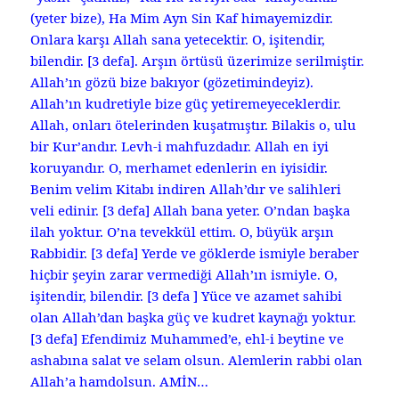
(yeter bize), Ha Mim Ayn Sin Kaf himayemizdir.
Onlara karşı Allah sana yetecektir. O, işitendir,
bilendir. [3 defa]. Arşın örtüsü üzerimize serilmiştir.
Allah’ın gözü bize bakıyor (gözetimindeyiz).
Allah’ın kudretiyle bize güç yetiremeyeceklerdir.
Allah, onları ötelerinden kuşatmıştır. Bilakis o, ulu
bir Kur’andır. Levh-i mahfuzdadır. Allah en iyi
koruyandır. O, merhamet edenlerin en iyisidir.
Benim velim Kitabı indiren Allah’dır ve salihleri
veli edinir. [3 defa] Allah bana yeter. O’ndan başka
ilah yoktur. O’na tevekkül ettim. O, büyük arşın
Rabbidir. [3 defa] Yerde ve göklerde ismiyle beraber
hiçbir şeyin zarar vermediği Allah’ın ismiyle. O,
işitendir, bilendir. [3 defa ] Yüce ve azamet sahibi
olan Allah’dan başka güç ve kudret kaynağı yoktur.
[3 defa] Efendimiz Muhammed’e, ehl-i beytine ve
ashabına salat ve selam olsun. Alemlerin rabbi olan
Allah’a hamdolsun. AMİN…