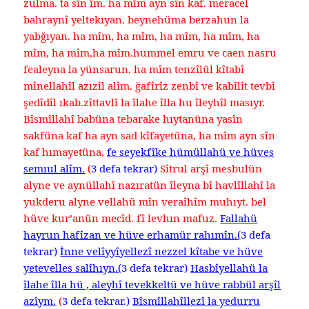
zulma. ta sîn îm. ha mîm ayn sîn kaf. meracel
bahraynî yeltekıyan. beynehüma berzahun la
yabğıyan. ha mîm, ha mîm, ha mîm, ha mîm, ha
mîm, ha mîm,ha mîm.hummel emru ve caen nasru
fealeyna la yünsarun. ha mîm tenzîlül kîtabî
mînellahîl azızîl alîm. ğafîrîz zenbî ve kabîlît tevbî
şedîdîl ıkab.zîttavlî la îlahe îlla hu îleyhîl masıyr.
Bîsmîllahî babüna tebarake hıytanüna yasîn
sakfüna kaf ha ayn sad kîfayetüna, ha mîm ayn sîn
kaf hımayetüna,
fe seyekfîke hümüllahü ve hüves
semıul alîm.
(
3 defa tekrar)
Sîtrul arşî mesbulün
alyne ve aynüllahî nazıratün îleyna bî havlîllahî la
yukderu alyne vellahü mîn veraîhîm muhıyt. bel
hüve kur’anün mecîd. fî levhın mafuz.
Fallahü
hayrun hafîzan ve hüve erhamür rahımîn.(
3 defa
tekrar)
İnne velîyyîyellezî nezzel kîtabe ve hüve
yetevelles salîhıyn.(
3 defa tekrar)
Hasbîyellahü la
îlahe îlla hü , aleyhî tevekkeltü ve hüve rabbül arşîl
azîym.
(
3 defa tekrar.)
Bîsmîllahîllezî la yedurru