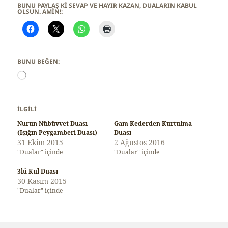
BUNU PAYLAŞ KI SEVAP VE HAYIR KAZAN, DUALARIN KABUL
OLSUN. AMİN!:
BUNU BEĞEN:
Y
ü
k
l
İLGILI
e
Nurun Nübüvvet Duası
Gam Kederden Kurtulma
n
(Işığın Peygamberi Duası)
Duası
i
31 Ekim 2015
2 Ağustos 2016
y
"Dualar" içinde
"Dualar" içinde
o
r
3lü Kul Duası
.
30 Kasım 2015
.
"Dualar" içinde
.