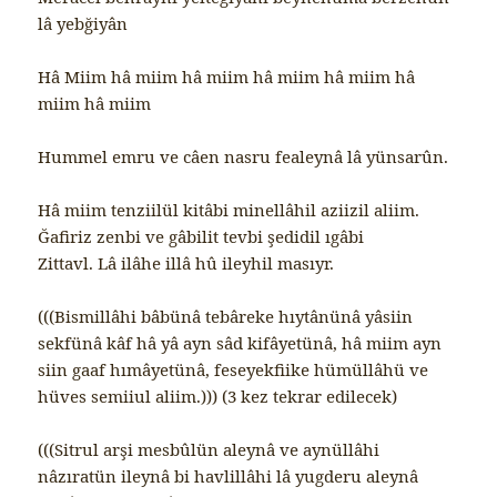
lâ yebğiyân
Hâ Miim hâ miim hâ miim hâ miim hâ miim hâ
miim hâ miim
Hummel emru ve câen nasru fealeynâ lâ yünsarûn.
Hâ miim tenziilül kitâbi minellâhil aziizil aliim.
Ğafiriz zenbi ve gâbilit tevbi şedidil ıgâbi
Zittavl. Lâ ilâhe illâ hû ileyhil masıyr.
(((Bismillâhi bâbünâ tebâreke hıytânünâ yâsiin
sekfünâ kâf hâ yâ ayn sâd kifâyetünâ, hâ miim ayn
siin gaaf hımâyetünâ, feseyekfiike hümüllâhü ve
hüves semiiul aliim.))) (3 kez tekrar edilecek)
(((Sitrul arşi mesbûlün aleynâ ve aynüllâhi
nâzıratün ileynâ bi havlillâhi lâ yugderu aleynâ