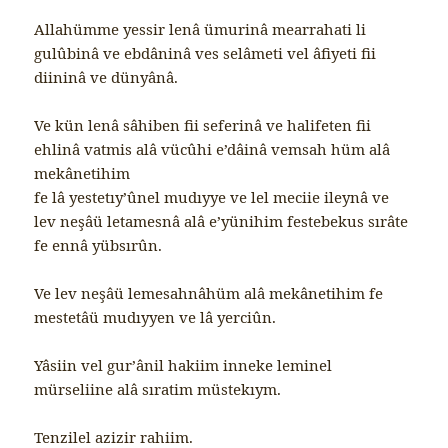
Allahümme yessir lenâ ümurinâ mearrahati li
gulûbinâ ve ebdâninâ ves selâmeti vel âfiyeti fii
diininâ ve dünyânâ.
Ve kün lenâ sâhiben fii seferinâ ve halifeten fii
ehlinâ vatmis alâ vücûhi e’dâinâ vemsah hüm alâ
mekânetihim
fe lâ yestetıy’ûnel mudıyye ve lel meciie ileynâ ve
lev neşâü letamesnâ alâ e’yünihim festebekus sırâte
fe ennâ yübsırûn.
Ve lev neşâü lemesahnâhüm alâ mekânetihim fe
mestetâü mudıyyen ve lâ yerciûn.
Yâsiin vel gur’ânil hakiim inneke leminel
mürseliine alâ sıratim müstekıym.
Tenzilel azizir rahiim.