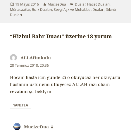
Yayın
19 Mayıs 2016
Yazar
MucizeDua
Kategoriler
Dualar
,
Hacet Duaları
,
Münacaatlar
tarihi
,
Rızık Duaları
,
Sevgi Aşk ve Muhabbet Duaları
,
Sıkıntı
Duaları
“Hizbul Bahr Duası” üzerine 18 yorum
ALLAHınkulu
dedi
ki:
28 Temmuz 2018, 20:36
Hocam hasta icin günde 25 o okuyucaz her okuyusta
hastanın ustunemi ufluyecez ALLAH razı olsun
cevabını şu beklyrm
YANITLA
MucizeDua
dedi