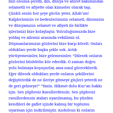
bizi onunla şerefli, din, dünya ve ahiret bakımından
selametli ve afiyette olan kimseler olarak taşı.
Çünkü senin her şeye gücün yeter. Allah’ım!
Kalplerimizin ve bedenlerimizin selameti, dinimizin
ve dünyamızın selamet ve afiyeti ile birlikte
işlerimizi bize kolaylaştır. Yolculuğumuzda bize
yoldaş ve ailemiz arasında vekilimiz ol.
Düşmanlarımızın gözlerini bize karşı körelt. Onları
oldukları yerde başka şekle sok. Artık
yürüyemesinler, bize gelemesinler. “Dilesek onların
gözlerini büsbütün kör ederdik. O zaman doğru
yolu bulmaya koşuşurlar, ama nasıl göreceklerdi.
Eğer dilesek oldukları yerde onların şekillerini
değiştirirdik de ne ileriye gitmeye güçleri yeterdi ne
de geri gelmeye!” “Yasin. Hikmet dolu Kur’an hakkı
için. Sen şüphesiz Rasullerdensin. Sen şüphesiz
rasullerdensin ataları uyarılmamış, bu yüzden
kendileri de gaflet içinde kalmış bir toplumu
uyarman için indirilmiştir. Andolsun ki onların