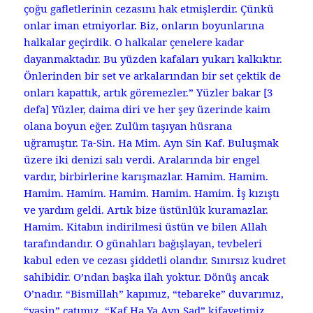
çoğu gafletlerinin cezasını hak etmişlerdir. Çünkü
onlar iman etmiyorlar. Biz, onların boyunlarına
halkalar geçirdik. O halkalar çenelere kadar
dayanmaktadır. Bu yüzden kafaları yukarı kalkıktır.
Önlerinden bir set ve arkalarından bir set çektik de
onları kapattık, artık göremezler.” Yüzler bakar [3
defa] Yüzler, daima diri ve her şey üzerinde kaim
olana boyun eğer. Zulüm taşıyan hüsrana
uğramıştır. Ta-Sin. Ha Mim. Ayn Sin Kaf. Buluşmak
üzere iki denizi salı verdi. Aralarında bir engel
vardır, birbirlerine karışmazlar. Hamim. Hamim.
Hamim. Hamim. Hamim. Hamim. Hamim. İş kızıştı
ve yardım geldi. Artık bize üstünlük kuramazlar.
Hamim. Kitabın indirilmesi üstün ve bilen Allah
tarafındandır. O günahları bağışlayan, tevbeleri
kabul eden ve cezası şiddetli olandır. Sınırsız kudret
sahibidir. O’ndan başka ilah yoktur. Dönüş ancak
O’nadır. “Bismillah” kapımız, “tebareke” duvarımız,
“yasin” çatımız, “Kaf Ha Ya Ayn Sad” kifayetimiz