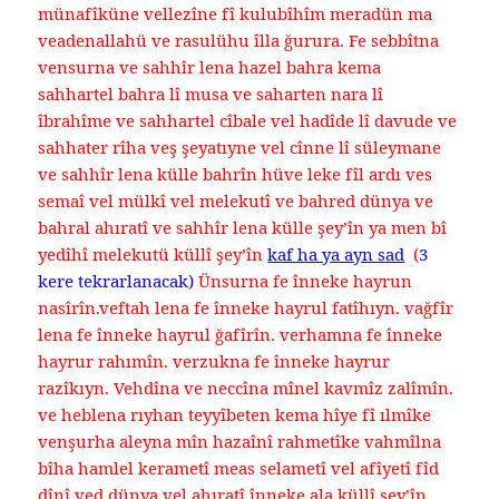
münafîküne vellezîne fî kulubîhîm meradün ma
veadenallahü ve rasulühu îlla ğurura. Fe sebbîtna
vensurna ve sahhîr lena hazel bahra kema
sahhartel bahra lî musa ve saharten nara lî
îbrahîme ve sahhartel cîbale vel hadîde lî davude ve
sahhater rîha veş şeyatıyne vel cînne lî süleymane
ve sahhîr lena külle bahrîn hüve leke fîl ardı ves
semaî vel mülkî vel melekutî ve bahred dünya ve
bahral ahıratî ve sahhîr lena külle şey’în ya men bî
yedîhî melekutü küllî şey’în
kaf ha ya ayn sad
(
3
kere tekrarlanacak)
Ünsurna fe înneke hayrun
nasîrîn.veftah lena fe înneke hayrul fatîhıyn. vağfîr
lena fe înneke hayrul ğafîrîn. verhamna fe înneke
hayrur rahımîn. verzukna fe înneke hayrur
razîkıyn. Vehdîna ve neccîna mînel kavmîz zalîmîn.
ve heblena rıyhan teyyîbeten kema hîye fî ılmîke
venşurha aleyna mîn hazaînî rahmetîke vahmîlna
bîha hamlel kerametî meas selametî vel afîyetî fîd
dînî ved dünya vel ahıratî înneke ala küllî şey’în