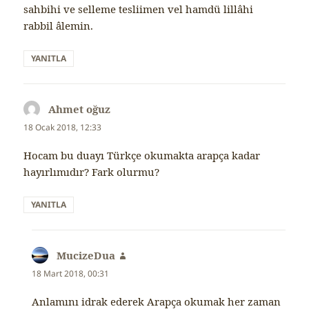
sahbihi ve selleme tesliimen vel hamdü lillâhi
rabbil âlemin.
YANITLA
Ahmet oğuz
dedi
ki:
18 Ocak 2018, 12:33
Hocam bu duayı Türkçe okumakta arapça kadar
hayırlımıdır? Fark olurmu?
YANITLA
MucizeDua
dedi
ki:
18 Mart 2018, 00:31
Anlamını idrak ederek Arapça okumak her zaman