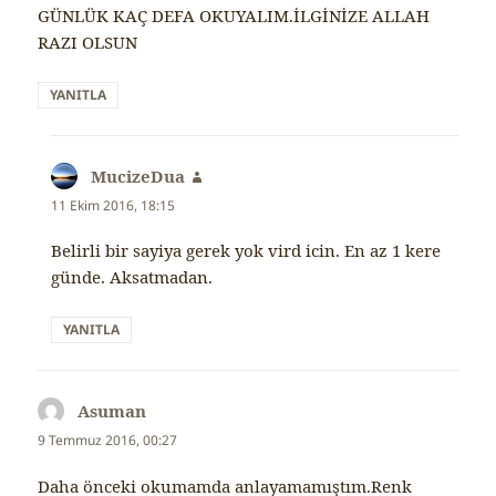
GÜNLÜK KAÇ DEFA OKUYALIM.İLGİNİZE ALLAH
RAZI OLSUN
YANITLA
MucizeDua
dedi
ki:
11 Ekim 2016, 18:15
Belirli bir sayiya gerek yok vird icin. En az 1 kere
günde. Aksatmadan.
YANITLA
Asuman
dedi
ki:
9 Temmuz 2016, 00:27
Daha önceki okumamda anlayamamıştım.Renk