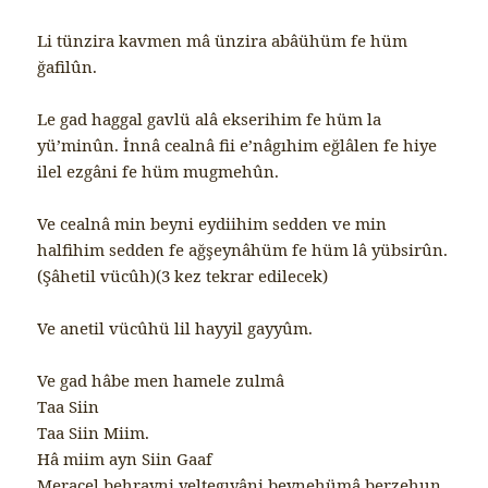
Li tünzira kavmen mâ ünzira abâühüm fe hüm
ğafilûn.
Le gad haggal gavlü alâ ekserihim fe hüm la
yü’minûn. İnnâ cealnâ fii e’nâgıhim eğlâlen fe hiye
ilel ezgâni fe hüm mugmehûn.
Ve cealnâ min beyni eydiihim sedden ve min
halfihim sedden fe ağşeynâhüm fe hüm lâ yübsirûn.
(Şâhetil vücûh)(3 kez tekrar edilecek)
Ve anetil vücûhü lil hayyil gayyûm.
Ve gad hâbe men hamele zulmâ
Taa Siin
Taa Siin Miim.
Hâ miim ayn Siin Gaaf
Meracel behrayni yeltegıyâni beynehümâ berzehun