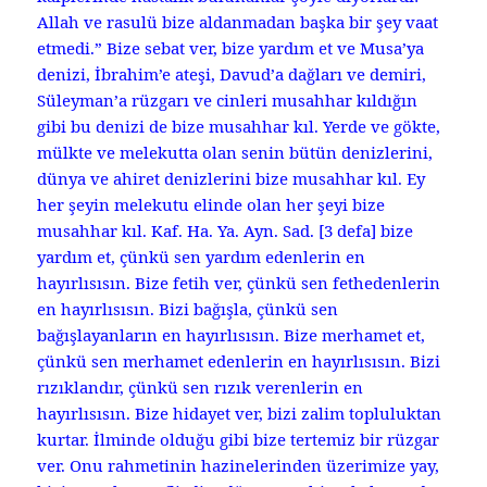
Allah ve rasulü bize aldanmadan başka bir şey vaat
etmedi.” Bize sebat ver, bize yardım et ve Musa’ya
denizi, İbrahim’e ateşi, Davud’a dağları ve demiri,
Süleyman’a rüzgarı ve cinleri musahhar kıldığın
gibi bu denizi de bize musahhar kıl. Yerde ve gökte,
mülkte ve melekutta olan senin bütün denizlerini,
dünya ve ahiret denizlerini bize musahhar kıl. Ey
her şeyin melekutu elinde olan her şeyi bize
musahhar kıl. Kaf. Ha. Ya. Ayn. Sad. [3 defa] bize
yardım et, çünkü sen yardım edenlerin en
hayırlısısın. Bize fetih ver, çünkü sen fethedenlerin
en hayırlısısın. Bizi bağışla, çünkü sen
bağışlayanların en hayırlısısın. Bize merhamet et,
çünkü sen merhamet edenlerin en hayırlısısın. Bizi
rızıklandır, çünkü sen rızık verenlerin en
hayırlısısın. Bize hidayet ver, bizi zalim topluluktan
kurtar. İlminde olduğu gibi bize tertemiz bir rüzgar
ver. Onu rahmetinin hazinelerinden üzerimize yay,