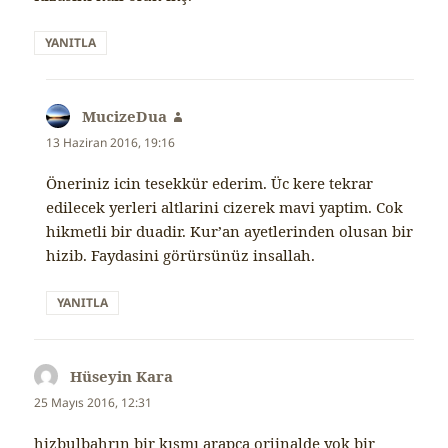
YANITLA
MucizeDua
dedi
ki:
13 Haziran 2016, 19:16
Öneriniz icin tesekkür ederim. Üc kere tekrar
edilecek yerleri altlarini cizerek mavi yaptim. Cok
hikmetli bir duadir. Kur’an ayetlerinden olusan bir
hizib. Faydasini görürsünüz insallah.
YANITLA
Hüseyin Kara
dedi
ki:
25 Mayıs 2016, 12:31
hizbulbahrın bir kısmı arapça orjinalde yok bir