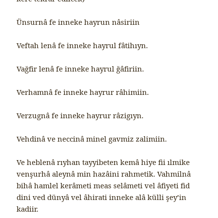
Ünsurnâ fe inneke hayrun nâsiriin
Veftah lenâ fe inneke hayrul fâtihıyn.
Vağfir lenâ fe inneke hayrul ğâfiriin.
Verhamnâ fe inneke hayrur râhimiin.
Verzugnâ fe inneke hayrur râzigıyn.
Vehdinâ ve neccinâ minel gavmiz zalimiin.
Ve heblenâ rıyhan tayyibeten kemâ hiye fii ılmike
venşurhâ aleynâ min hazâini rahmetik. Vahmilnâ
bihâ hamlel kerâmeti meas selâmeti vel âfiyeti fid
dini ved dünyâ vel âhirati inneke alâ külli şey’in
kadiir.