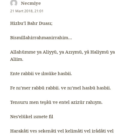
Necmiye
dedi
ki:
21 Mart 2018, 21:01
Hizbu’l Bahr Duası;
Bismillahirrahmanirrahim…
Allahümme ya Aliyyü, ya Azıymü, yâ Haliymü ya
Aliim.
Ente rabbii ve ılmüke hasbii.
Fe nı’mer rabbü rabbii. ve nı’mel hasbü hasbii.
Tensuru men teşâü ve entel azizür rahıym.
Nes’elükel ısmete fil
Harakâti ves sekenâti vel kelimâti vel irâdâti vel