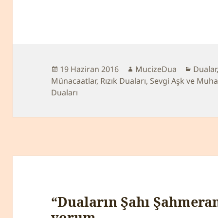
Yayın
19 Haziran 2016
Yazar
MucizeDua
Katego
Dualar
Münacaatlar
tarihi
,
Rızık Duaları
,
Sevgi Aşk ve Muha
Duaları
“Duaların Şahı Şahmeran
yorum