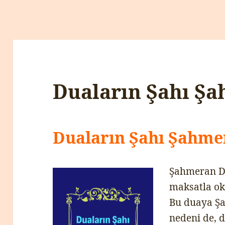
Duaların Şahı Ş
Duaların Şahı Şahme
Şahmeran Du
maksatla oku
Bu duaya Ş
nedeni de, 