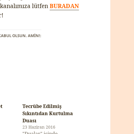
 kanalımıza lütfen
BURADAN
r!
KABUL OLSUN. AMİN!:
t
Tecrübe Edilmiş
Sıkıntıdan Kurtulma
Duası
23 Haziran 2016
"Dualar" içinde