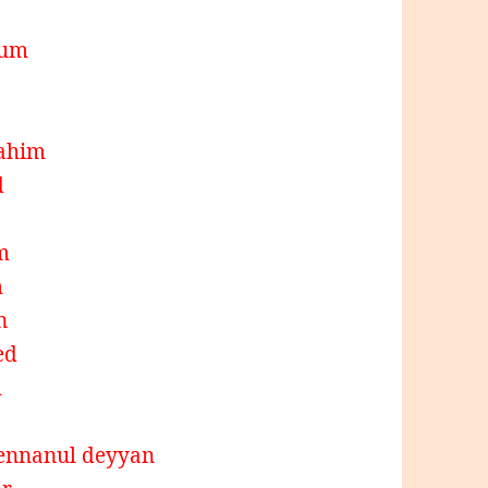
yum
rahim
d
im
m
n
ed
m
mennanul deyyan