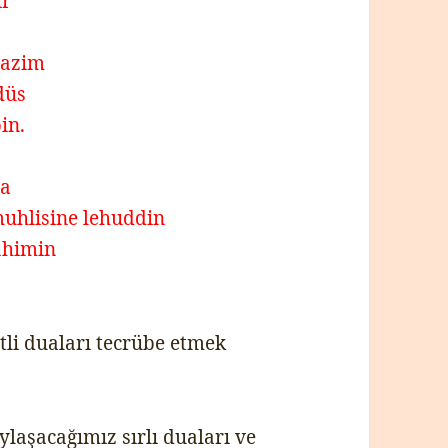
ir
l azim
düs
in.
na
muhlisine lehuddin
ahimin
tli duaları tecrübe etmek
aşacağımız sırlı duaları ve