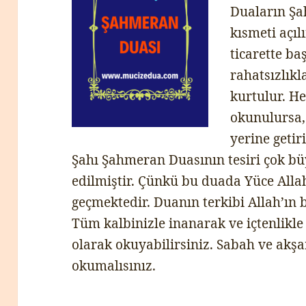
Duaların Şa
kısmeti açılı
ticarette baş
rahatsızlık
kurtulur. He
okunulursa,
yerine getir
Şahı Şahmeran Duasının tesiri çok bü
edilmiştir. Çünkü bu duada Yüce Allah
geçmektedir. Duanın terkibi Allah’ın b
Tüm kalbinizle inanarak ve içtenlikl
olarak okuyabilirsiniz. Sabah ve akş
okumalısınız.