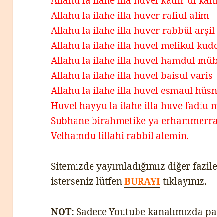
Allahu la ilahe illa huvel kadir’ul kah
Allahu la ilahe illa huver rafiul alim
Allahu la ilahe illa huver rabbül arşi
Allahu la ilahe illa huvel melikul kud
Allahu la ilahe illa huvel hamdul müb
Allahu la ilahe illa huvel baisul varis
Allahu la ilahe illa huvel esmaul hüs
Huvel hayyu la ilahe illa huve fadiu 
Subhane birahmetike ya erhammerr
Velhamdu lillahi rabbil alemin.
Sitemizde yayımladığımız diğer fazile
isterseniz lütfen
BURAYI
tıklayınız.
NOT:
Sadece Youtube kanalımızda payl