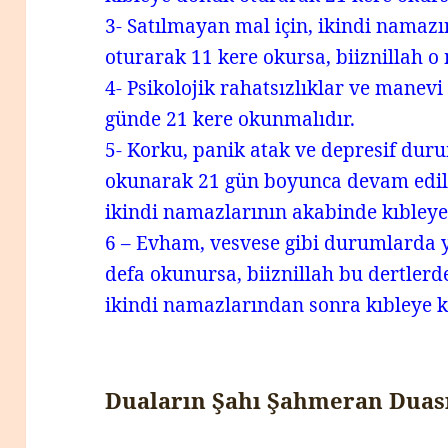
3- Satılmayan mal için, ikindi namaz
oturarak 11 kere okursa, biiznillah o m
4- Psikolojik rahatsızlıklar ve manevi
günde 21 kere okunmalıdır.
5- Korku, panik atak ve depresif duru
okunarak 21 gün boyunca devam edilm
ikindi namazlarının akabinde kıbley
6 – Evham, vesvese gibi durumlarda 
defa okunursa, biiznillah bu dertler
ikindi namazlarından sonra kıbleye k
Duaların Şahı Şahmeran Duas