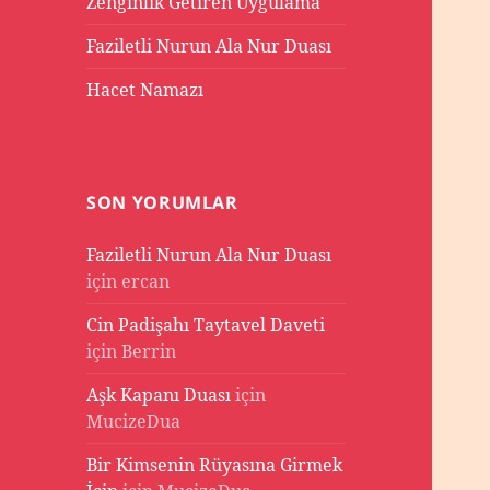
Zenginlik Getiren Uygulama
Faziletli Nurun Ala Nur Duası
Hacet Namazı
SON YORUMLAR
Faziletli Nurun Ala Nur Duası
için
ercan
Cin Padişahı Taytavel Daveti
için
Berrin
Aşk Kapanı Duası
için
MucizeDua
Bir Kimsenin Rüyasına Girmek