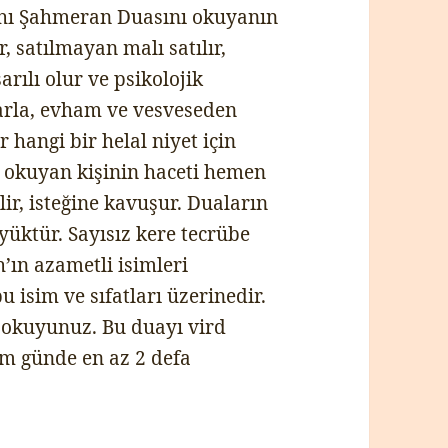
hı Şahmeran Duasını okuyanın
r, satılmayan malı satılır,
arılı olur ve psikolojik
larla, evham ve vesveseden
r hangi bir helal niyet için
 okuyan kişinin haceti hemen
ilir, isteğine kavuşur. Duaların
yüktür. Sayısız kere tecrübe
’ın azametli isimleri
u isim ve sıfatları üzerinedir.
e okuyunuz. Bu duayı vird
am günde en az 2 defa