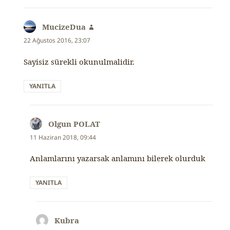
MucizeDua
dedi
ki:
22 Ağustos 2016, 23:07
Sayisiz sürekli okunulmalidir.
YANITLA
Olgun POLAT
dedi
ki:
11 Haziran 2018, 09:44
Anlamlarını yazarsak anlamını bilerek olurduk
YANITLA
Kubra
dedi