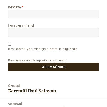
E-POSTA
*
İNTERNET SITESI
Beni sonraki yorumlar için e-posta ile bilgilendir.
Beni yeni yazılarda e-posta ile bilgilendir.
Yazı
ÖNCEKI
gezinmesi
Keremül Usül Salavatı
Önceki
yazı:
SONRAKI