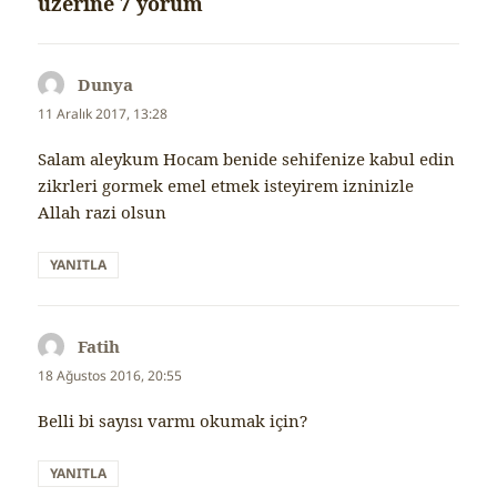
üzerine 7 yorum
Dunya
dedi
ki:
11 Aralık 2017, 13:28
Salam aleykum Hocam benide sehifenize kabul edin
zikrleri gormek emel etmek isteyirem izninizle
Allah razi olsun
YANITLA
Fatih
dedi
ki:
18 Ağustos 2016, 20:55
Belli bi sayısı varmı okumak için?
YANITLA