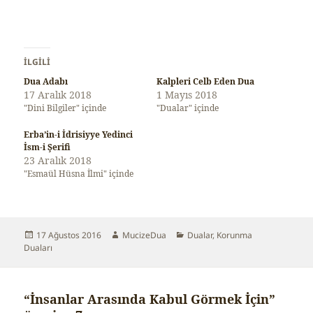
İLGILI
Dua Adabı
Kalpleri Celb Eden Dua
17 Aralık 2018
1 Mayıs 2018
"Dini Bilgiler" içinde
"Dualar" içinde
Erba’in-i İdrisiyye Yedinci
İsm-i Şerifi
23 Aralık 2018
"Esmaül Hüsna İlmi" içinde
Yayın
17 Ağustos 2016
Yazar
MucizeDua
Kategoriler
Dualar
,
Korunma
Duaları
tarihi
“İnsanlar Arasında Kabul Görmek İçin”