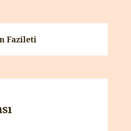
 Fazileti
ası