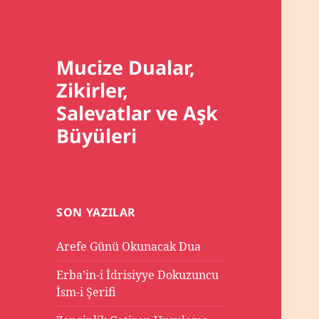
Mucize Dualar,
Zikirler,
Salevatlar ve Aşk
Büyüleri
SON YAZILAR
Arefe Günü Okunacak Dua
Erba’in-i İdrisiyye Dokuzuncu
İsm-i Şerifi