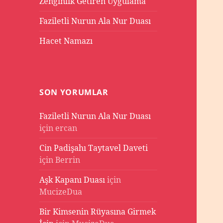
Zenginlik Getiren Uygulama
Faziletli Nurun Ala Nur Duası
Hacet Namazı
SON YORUMLAR
Faziletli Nurun Ala Nur Duası
için
ercan
Cin Padişahı Taytavel Daveti
için
Berrin
Aşk Kapanı Duası
için
MucizeDua
Bir Kimsenin Rüyasına Girmek