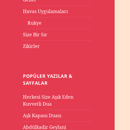
Havas Uygulamaları
Rukye
Size Bir Sır
Zikirler
POPÜLER YAZILAR &
SAYFALAR
Herkesi Size Aşık Eden
Kuvvetli Dua
Aşk Kapanı Duası
Abdülkadir Geylani