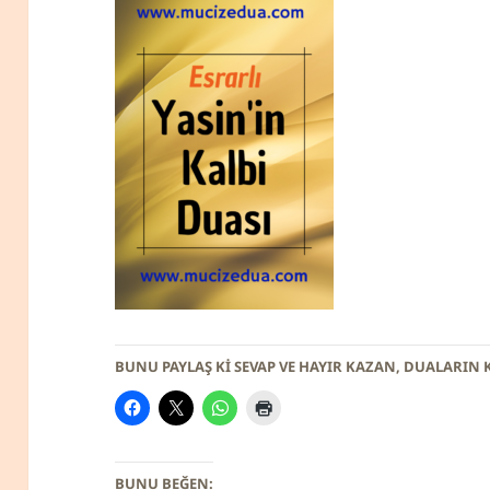
BUNU PAYLAŞ KI SEVAP VE HAYIR KAZAN, DUALARIN 
BUNU BEĞEN: