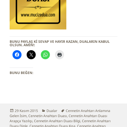
BUNU PAYLAŞ KI SEVAP VE HAYIR KAZAN, DUALARIN KABUL
OLSUN. AMİN!:
BUNU BEĞEN:
Yayın
29 Kasım 2015
Kategoriler
Dualar
Etiketler
Cennetin Anahtarı Anlamına
Gelen İsim
tarihi
,
Cennetin Anahtarı Duası
,
Cennetin Anahtarı Duası
Arapça Yazılışı
,
Cennetin Anahtarı Duası Bilgi
,
Cennetin Anahtarı
Duası Dinle
,
Cennetin Anahtarı Duası Kısa
,
Cennetin Anahtarı