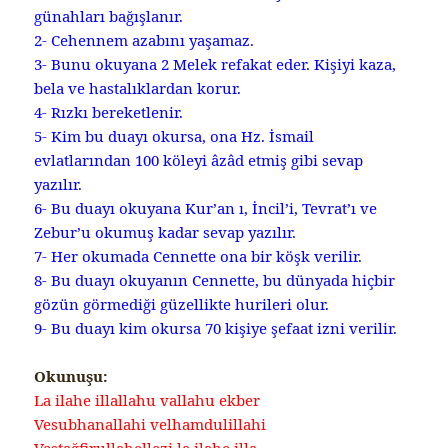
günahları bağışlanır.
2- Cehennem azabını yaşamaz.
3- Bunu okuyana 2 Melek refakat eder. Kişiyi kaza,
bela ve hastalıklardan korur.
4- Rızkı bereketlenir.
5- Kim bu duayı okursa, ona Hz. İsmail
evlatlarından 100 köleyi âzâd etmiş gibi sevap
yazılır.
6- Bu duayı okuyana Kur’an ı, İncil’i, Tevrat’ı ve
Zebur’u okumuş kadar sevap yazılır.
7- Her okumada Cennette ona bir köşk verilir.
8- Bu duayı okuyanın Cennette, bu dünyada hiçbir
gözün görmediği güzellikte hurileri olur.
9- Bu duayı kim okursa 70 kişiye şefaat izni verilir.
Okunuşu:
La ilahe illallahu vallahu ekber
Vesubhanallahi velhamdulillahi