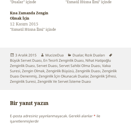
"Dualar" içinde
"Esmaül Hüsna İlmi" içinde
Kısa Zamanda Zengin
Olmak İçin
12 Kasım 2015
"Esmaül Hüsna İlmi" içinde
Yayın
3 Aralık 2015
Yazar
MucizeDua
Kategoriler
Dualar
,
Rızık Duaları
Etiketler
Büyük Servet Duası
tarihi
,
En Tesirli Zenginlik Duası
,
Nihat Hatipoğlu
Zenginlik Duası
,
Servet Duası
,
Servet Sahibi Olma Duası
,
Vakıa
Suresi
,
Zengin Olmak
,
Zenginlik Büyüsü
,
Zenginlik Duası
,
Zenginlik
Duası Denenmiş
,
Zenginlik İçin Okunacak Dualar
,
Zenginlik Şifresi
,
Zenginlik Suresi
,
Zenginlik Ve Servet İsteme Duası
Bir yanıt yazın
E-posta adresiniz yayınlanmayacak.
Gerekli alanlar
*
ile
işaretlenmişlerdir