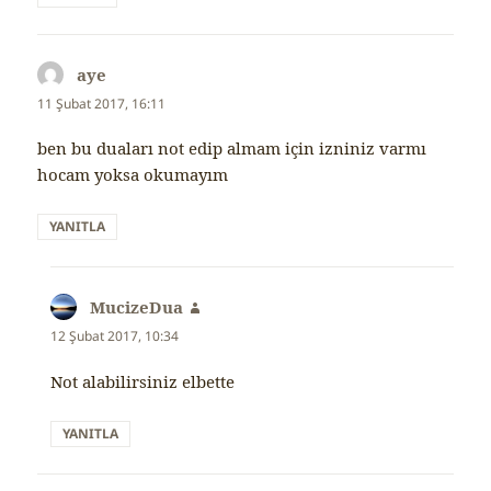
aye
dedi
ki:
11 Şubat 2017, 16:11
ben bu duaları not edip almam için izniniz varmı
hocam yoksa okumayım
YANITLA
MucizeDua
dedi
ki:
12 Şubat 2017, 10:34
Not alabilirsiniz elbette
YANITLA