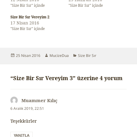
"Size Bir Sır" içinde
"Size Bir Sır" içinde
Size Bir Sır Vereyim 2
17 Nisan 2016
"Size Bir Sır" içinde
Yayın
25 Nisan 2016
Yazar
MucizeDua
Kategoriler
Size Bir Sır
tarihi
“Size Bir Sır Vereyim 3” üzerine 4 yorum
Muammer Kılıç
dedi
ki:
6 Aralık 2019, 22:51
Teşekkürler
YANITLA