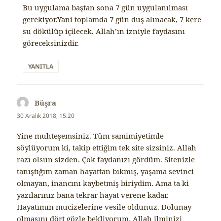
Bu uygulama baştan sona 7 gün uygulanılması
gerekiyor.Yani toplamda 7 gün duş alınacak, 7 kere
su dökülüp içilecek. Allah’ın izniyle faydasını
göreceksinizdir.
YANITLA
Büşra
dedi
ki:
30 Aralık 2018, 15:20
Yine muhteşemsiniz. Tüm samimiyetimle
söylüyorum ki, takip ettiğim tek site sizsiniz. Allah
razı olsun sizden. Çok faydanızı gördüm. Sitenizle
tanıştığım zaman hayattan bıkmış, yaşama sevinci
olmayan, inancını kaybetmiş biriydim. Ama ta ki
yazılarınız bana tekrar hayat verene kadar.
Hayatımın mucizelerine vesile oldunuz. Dolunay
olmasını dört gözle bekliyorum. Allah ilminizi