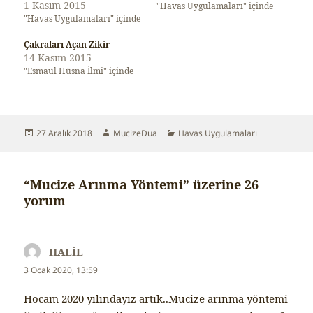
1 Kasım 2015
"Havas Uygulamaları" içinde
"Havas Uygulamaları" içinde
Çakraları Açan Zikir
14 Kasım 2015
"Esmaül Hüsna İlmi" içinde
Yayın
27 Aralık 2018
Yazar
MucizeDua
Kategoriler
Havas Uygulamaları
tarihi
“Mucize Arınma Yöntemi” üzerine 26
yorum
HALİL
dedi
ki:
3 Ocak 2020, 13:59
Hocam 2020 yılındayız artık..Mucize arınma yöntemi