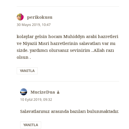
perikokusu
dedi
ki:
30 Mayıs 2019, 10:47
kolaylar gelsin hocam Muhiddyn arabi hazretleri
ve Niyazii Mısri hazretlerinin salavatları var mı
sizde. yardımcı olursanız sevinirim ..Allah razı
olsun .
YANITLA
MucizeDua
dedi
ki:
10 Eylül 2019, 09:32
Salavatlarımız arasında bazıları bulunmaktadır.
YANITLA