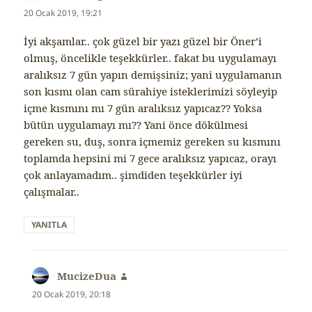
ki:
20 Ocak 2019, 19:21
İyi akşamlar.. çok güzel bir yazı güzel bir Öner’i
olmuş, öncelikle teşekkürler.. fakat bu uygulamayı
aralıksız 7 gün yapın demişsiniz; yani uygulamanın
son kısmı olan cam sürahiye isteklerimizi söyleyip
içme kısmını mı 7 gün aralıksız yapıcaz?? Yoksa
bütün uygulamayı mı?? Yani önce dökülmesi
gereken su, duş, sonra içmemiz gereken su kısmını
toplamda hepsini mi 7 gece aralıksız yapıcaz, orayı
çok anlayamadım.. şimdiden teşekkürler iyi
çalışmalar..
YANITLA
MucizeDua
dedi
ki:
20 Ocak 2019, 20:18