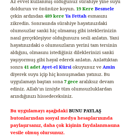
Az evvel kullanmış olduğunuz sürahiye yine suyu
doldurun ve önünüze koyun.
19 Kere
Besmele
çekin ardından
489 kere
Ya Fettah
esmasını
zikredin. Sonrasında sürahiye hayatınızdaki
olumsuzlar sanki hiç olmamış gibi isteklerinizin
nasıl gerçekleşiyor olduğunuzu sesli anlatın. Yani
hayatınızdaki o olumsuzların yerini tam tersinin
aldığını, olmasını istediğiniz dileklerinizi sanki
yaşıyormuş gibi hayal ederek anlatın. Anlattıktan
sonra
41 adet
Ayet-el Kürsi
okuyunuz ve
Amin
diyerek suyu içip hiç konuşmadan yatınız. Bu
uygulamayı baştan sona
7 gece
aralıksız devam
ediniz. Allah’ın izniyle tüm olumsuzluklardan
arındığınızı hissedeceksiniz.
Bu uygulamayı aşağıdaki
BUNU PAYLAŞ
butonlarından sosyal medya hesaplarınında
paylaşırsanız, daha çok kişinin faydalanmasına
vesile olmuş olursunuz.