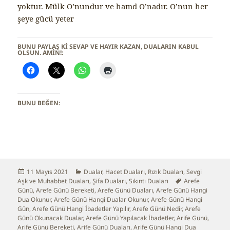
yoktur. Mülk O’nundur ve hamd O’nadır. O’nun her
şeye gücü yeter
BUNU PAYLAŞ KI SEVAP VE HAYIR KAZAN, DUALARIN KABUL
OLSUN. AMİN!:
BUNU BEĞEN:
Yayın
11 Mayıs 2021
Kategoriler
Dualar
,
Hacet Duaları
,
Rızık Duaları
,
Sevgi
Aşk ve Muhabbet Duaları
tarihi
,
Şifa Duaları
,
Sıkıntı Duaları
Etiketler
Arefe
Günü
,
Arefe Günü Bereketi
,
Arefe Günü Duaları
,
Arefe Günü Hangi
Dua Okunur
,
Arefe Günü Hangi Dualar Okunur
,
Arefe Günü Hangi
Gün
,
Arefe Günü Hangi İbadetler Yapılır
,
Arefe Günü Nedir
,
Arefe
Günü Okunacak Dualar
,
Arefe Günü Yapılacak İbadetler
,
Arife Günü
,
Arife Günü Bereketi
,
Arife Günü Duaları
,
Arife Günü Hangi Dua