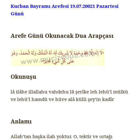
Kurban Bayramı Arefesi 19.07.20021 Pazartesi
Günü
Arefe Günü Okunacak Dua Arapçası
Okunuşu
lâ ilâhe illallahu vahdehu lâ şerîke leh lehü’l mülkü
ve lehü’l hamdü ve hüve alâ külli şey’in kadîr
Anlamı
Allah’tan başka ilah yoktur. O, tektir ve ortağı