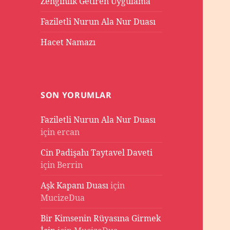
Zenginlik Getiren Uygulama
Faziletli Nurun Ala Nur Duası
Hacet Namazı
SON YORUMLAR
Faziletli Nurun Ala Nur Duası
için
ercan
Cin Padişahı Taytavel Daveti
için
Berrin
Aşk Kapanı Duası
için
MucizeDua
Bir Kimsenin Rüyasına Girmek