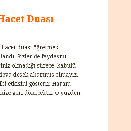
Hacet Duası
i hacet duası öğretmek
landı. Sizler de faydasını
riniz olmadığı sürece, kabulü
 deva desek abartmış olmayız.
ibi etkisini gösterir. Haram
inize geri dönecektir. O yüzden