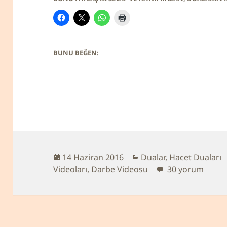
BUNU BEĞEN:
Yayın
14 Haziran 2016
Kategoriler
Dualar
,
Hacet Duaları
Videoları
tarihi
,
Darbe Videosu
Denenmiş Çok Et
30 yorum