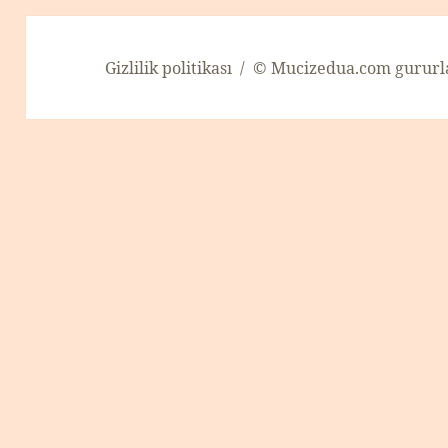
Gizlilik politikası
© Mucizedua.com gururl