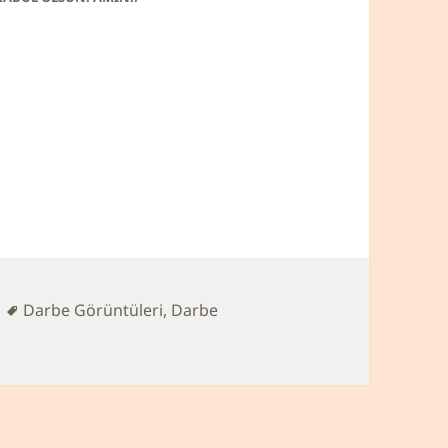
Etiketler
Darbe Görüntüleri
,
Darbe
kili Hacet Duası için