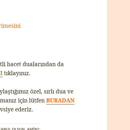
rimesini
tli hacet dualarından da
I
tıklayınız.
aştığımız özel, sırlı dua ve
manız için lütfen
BURADAN
vsiye ederiz.
KABUL OLSUN. AMİN!: