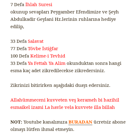
7 Defa
İhlah Suresi
okunup sevapları Peygamber Efendimize ve Şeyh
Abdulkadir Geylani Hz.lerinin ruhlarına hediye
edilip,
33 Defa
Salavat
77 Defa
Tövbe İstiğfar
100 Defa
Kelime-i Tevhid
33 Defa
Ya Fettah Ya Alim
okunduktan sonra hangi
esma kaç adet zikredilecekse zikredersiniz.
Zikrinizi bitirirken aşağıdaki duayı edersiniz.
Allahümmeceni kuvveten veş kerameh bi hazihil
esmaikel izami La havle vela kuvvete illa billah
NOT:
Youtube kanalımıza
BURADAN
ücretsiz abone
olmayı lütfen ihmal etmeyin.