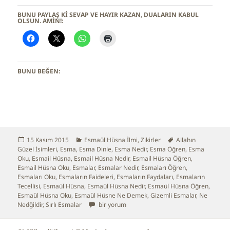
BUNU PAYLAŞ KI SEVAP VE HAYIR KAZAN, DUALARIN KABUL
OLSUN. AMİN!:
BUNU BEĞEN:
Yayın
15 Kasım 2015
Kategoriler
Esmaül Hüsna İlmi
,
Zikirler
Etiketler
Allahın
Güzel İsimleri
tarihi
,
Esma
,
Esma Dinle
,
Esma Nedir
,
Esma Öğren
,
Esma
Oku
,
Esmail Hüsna
,
Esmail Hüsna Nedir
,
Esmail Hüsna Öğren
,
Esmail Hüsna Oku
,
Esmalar
,
Esmalar Nedir
,
Esmaları Öğren
,
Esmaları Oku
,
Esmaların Faideleri
,
Esmaların Faydaları
,
Esmaların
Tecellisi
,
Esmaül Hüsna
,
Esmaül Hüsna Nedir
,
Esmaül Hüsna Öğren
,
Esmaül Hüsna Oku
,
Esmaül Hüsne Ne Demek
,
Gizemli Esmalar
,
Ne
Nedğildir
,
Sırlı Esmalar
Esmaların Tecellisi Nasıl Artar için
bir yorum