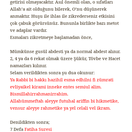
getirisi olmayacaktır. Asıl önemli olan, o sıfatları
Allah’a ait olduğunu bilerek, O’nu düşünerek
anmaktır. Huşu ile ihlas ile zikrederseniz etkisini
çok çabuk görürsünüz. Bununla birlikte bazı metot
ve adaplar vardır.
Esmaları zikretmeye başlamadan önce,
Mümkünse gusül abdesti ya da normal abdest alınır.
2, 4 ya da 6 rekat olmak üzere Şükür, Tövbe ve Hacet
namazları kılınır.
Selam verildikten sonra şu dua okunur:
Ya Rabbi bi hakkı hazihil esma edhilni fi zümrati
evliyaikel kirami inneke entes semiul alim.
Bismillahirrahmanirrahim.
Allahümmeftah aleyye futuhal ariffin bi hikmetike,
vensur aleyye rahmetike ya yel celali vel ikram.
Denildikten sonra;
7 Defa
Fatiha Suresi