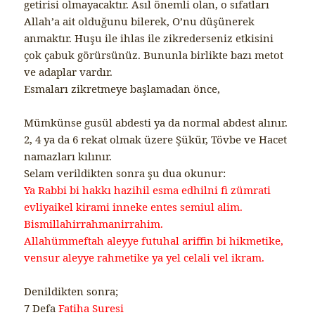
getirisi olmayacaktır. Asıl önemli olan, o sıfatları
Allah’a ait olduğunu bilerek, O’nu düşünerek
anmaktır. Huşu ile ihlas ile zikrederseniz etkisini
çok çabuk görürsünüz. Bununla birlikte bazı metot
ve adaplar vardır.
Esmaları zikretmeye başlamadan önce,
Mümkünse gusül abdesti ya da normal abdest alınır.
2, 4 ya da 6 rekat olmak üzere Şükür, Tövbe ve Hacet
namazları kılınır.
Selam verildikten sonra şu dua okunur:
Ya Rabbi bi hakkı hazihil esma edhilni fi zümrati
evliyaikel kirami inneke entes semiul alim.
Bismillahirrahmanirrahim.
Allahümmeftah aleyye futuhal ariffin bi hikmetike,
vensur aleyye rahmetike ya yel celali vel ikram.
Denildikten sonra;
7 Defa
Fatiha Suresi