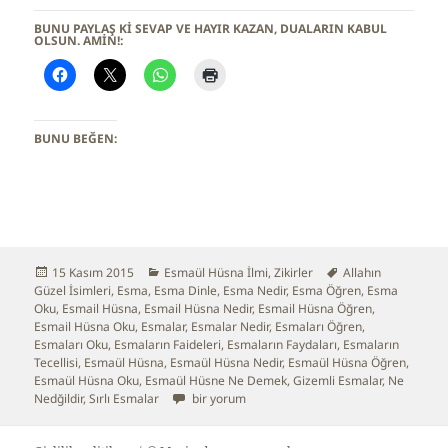
BUNU PAYLAŞ KI SEVAP VE HAYIR KAZAN, DUALARIN KABUL
OLSUN. AMİN!:
BUNU BEĞEN:
Yayın
15 Kasım 2015
Kategoriler
Esmaül Hüsna İlmi
,
Zikirler
Etiketler
Allahın
Güzel İsimleri
tarihi
,
Esma
,
Esma Dinle
,
Esma Nedir
,
Esma Öğren
,
Esma
Oku
,
Esmail Hüsna
,
Esmail Hüsna Nedir
,
Esmail Hüsna Öğren
,
Esmail Hüsna Oku
,
Esmalar
,
Esmalar Nedir
,
Esmaları Öğren
,
Esmaları Oku
,
Esmaların Faideleri
,
Esmaların Faydaları
,
Esmaların
Tecellisi
,
Esmaül Hüsna
,
Esmaül Hüsna Nedir
,
Esmaül Hüsna Öğren
,
Esmaül Hüsna Oku
,
Esmaül Hüsne Ne Demek
,
Gizemli Esmalar
,
Ne
Nedğildir
,
Sırlı Esmalar
Esmaların Tecellisi Nasıl Artar için
bir yorum