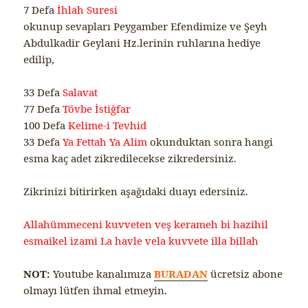
7 Defa
İhlah Suresi
okunup sevapları Peygamber Efendimize ve Şeyh
Abdulkadir Geylani Hz.lerinin ruhlarına hediye
edilip,
33 Defa
Salavat
77 Defa
Tövbe İstiğfar
100 Defa
Kelime-i Tevhid
33 Defa
Ya Fettah Ya Alim
okunduktan sonra hangi
esma kaç adet zikredilecekse zikredersiniz.
Zikrinizi bitirirken aşağıdaki duayı edersiniz.
Allahümmeceni kuvveten veş kerameh bi hazihil
esmaikel izami La havle vela kuvvete illa billah
NOT:
Youtube kanalımıza
BURADAN
ücretsiz abone
olmayı lütfen ihmal etmeyin.