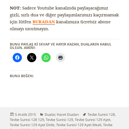
NOT:
Sadece Youtube kanalında paylaşacağımız
gizli, sırlı dua ve diğer paylaşımlarımızı kaçırmamak
için lütfen
BURADAN
kanalımıza ücretsiz abone
olmayı unutmayın.
BUNU PAYLAŞ KI SEVAP VE HAYIR KAZAN, DUALARIN KABUL
OLSUN. AMİN!:
BUNU BEĞEN:
Yayın
5 Aralık 2015
Kategoriler
Dualar
,
Hacet Duaları
Etiketler
Tevbe Suresi 128
,
Tevbe Suresi 128 129
tarihi
,
Tevbe Suresi 129
,
Tevbe Suresi 129 Ayet
,
Tevbe Suresi 129 Ayet Dinle
,
Tevbe Suresi 129 Ayet Meali
,
Tevbe