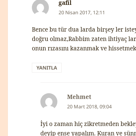
gafil
dedi
ki:
20 Nisan 2017, 12:11
Bence bu tür dua larda birşey ler ist
doğru olmaz,Rabbim zaten ihtiyaç lari
onun rızasını kazanmak ve hissetme
YANITLA
Mehmet
dedi
ki:
20 Mart 2018, 09:04
İyi o zaman hiç zikretmeden bekley
deyip ense yapalım. Kuran ve sünne