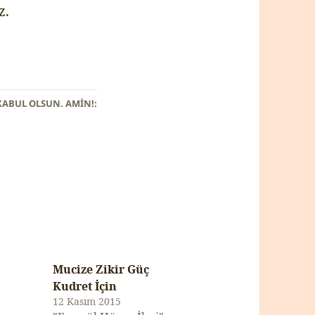
z.
KABUL OLSUN. AMİN!:
Mucize Zikir Güç
Kudret İçin
12 Kasım 2015