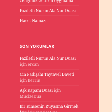
Zenginlik Getiren Uygulama
Faziletli Nurun Ala Nur Duası
Hacet Namazı
SON YORUMLAR
Faziletli Nurun Ala Nur Duası
için
ercan
Cin Padişahı Taytavel Daveti
için
Berrin
Aşk Kapanı Duası
için
MucizeDua
Bir Kimsenin Rüyasına Girmek