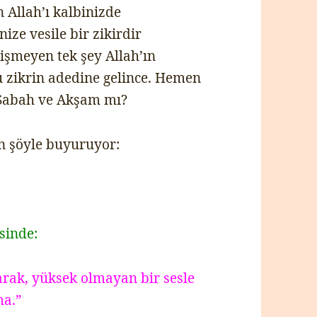
n Allah’ı kalbinizde
ize vesile bir zikirdir
ğişmeyen tek şey Allah’ın
Bu zikrin adedine gelince. Hemen
Sabah ve Akşam mı?
n şöyle buyuruyor:
sinde:
arak, yüksek olmayan bir sesle
ma.”