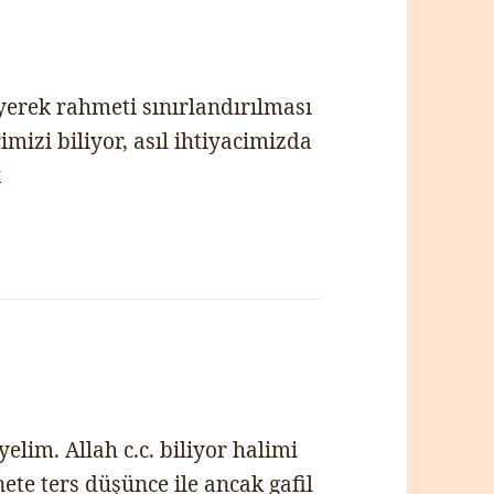
eyerek rahmeti sınırlandırılması
mizi biliyor, asıl ihtiyacimizda
k
elim. Allah c.c. biliyor halimi
te ters düşünce ile ancak gafil