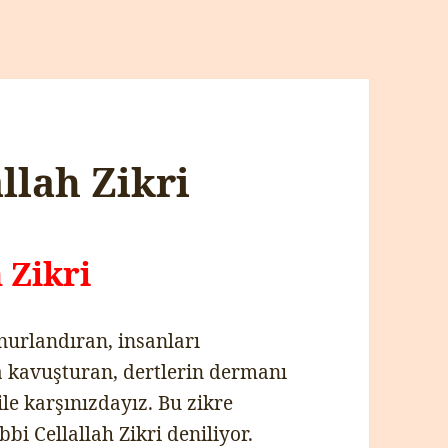
llah Zikri
 Zikri
 nurlandıran, insanları
a kavuşturan, dertlerin dermanı
 ile karşınızdayız. Bu zikre
bi Cellallah Zikri deniliyor.