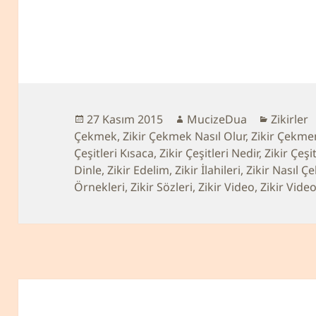
Yayın
27 Kasım 2015
Yazar
MucizeDua
Kategori
Zikirler
Çekmek
tarihi
,
Zikir Çekmek Nasıl Olur
,
Zikir Çekme
Çeşitleri Kısaca
,
Zikir Çeşitleri Nedir
,
Zikir Çeşi
Dinle
,
Zikir Edelim
,
Zikir İlahileri
,
Zikir Nasıl Çek
Örnekleri
,
Zikir Sözleri
,
Zikir Video
,
Zikir Video