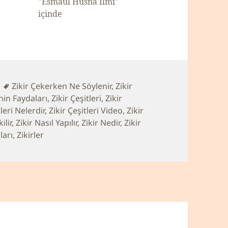
"Esmaül Hüsna İlmi"
içinde
ler
Etiketler
Zikir Çekerken Ne Söylenir
,
Zikir
nin Faydaları
,
Zikir Çeşitleri
,
Zikir
tleri Nelerdir
,
Zikir Çeşitleri Video
,
Zikir
ilir
,
Zikir Nasıl Yapılır
,
Zikir Nedir
,
Zikir
ları
,
Zikirler