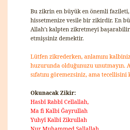
Bu zikrin en büyük en önemli fazileti,
hissetmenize vesile bir zikirdir. En b
Allah’ı kalpten zikretmeyi başarabilir
etmişsiniz demektir.
Lütfen zikrederken, anlamını kalbini
huzurunda olduğunuzu unutmayın. Aci
sıfatını göremezsiniz, ama tecellisini 
Okunacak Zikir:
Hasbî Rabbî Cellallah,
Ma fi Kalbi Ğayrullah
Yuhyî Kalbî Zikrullah
Nur Muhammed Sallallah