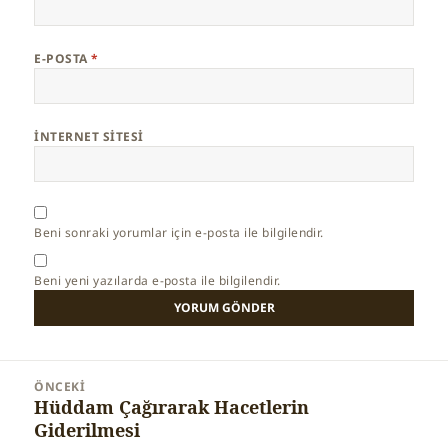
E-POSTA
*
İNTERNET SITESI
Beni sonraki yorumlar için e-posta ile bilgilendir.
Beni yeni yazılarda e-posta ile bilgilendir.
Yazı
ÖNCEKI
gezinmesi
Hüddam Çağırarak Hacetlerin
Önceki
Giderilmesi
yazı: