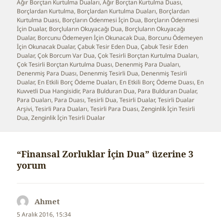
Ağır Borçtan Kurtulma Duaları
tarihi
,
Ağır Borçtan Kurtulma Duası
,
Borçlardan Kurtulma
,
Borçlardan Kurtulma Duaları
,
Borçlardan
Kurtulma Duası
,
Borçların Ödenmesi İçin Dua
,
Borçların Ödenmesi
İçin Dualar
,
Borçluların Okuyacağı Dua
,
Borçluların Okuyacağı
Dualar
,
Borcunu Ödemeyen İçin Okunacak Dua
,
Borcunu Ödemeyen
İçin Okunacak Dualar
,
Çabuk Tesir Eden Dua
,
Çabuk Tesir Eden
Dualar
,
Çok Borcum Var Dua
,
Çok Tesirli Borçtan Kurtulma Duaları
,
Çok Tesirli Borçtan Kurtulma Duası
,
Denenmiş Para Duaları
,
Denenmiş Para Duası
,
Denenmiş Tesirli Dua
,
Denenmiş Tesirli
Dualar
,
En Etkili Borç Ödeme Duaları
,
En Etkili Borç Ödeme Duası
,
En
Kuvvetli Dua Hangisidir
,
Para Bulduran Dua
,
Para Bulduran Dualar
,
Para Duaları
,
Para Duası
,
Tesirli Dua
,
Tesirli Dualar
,
Tesirli Dualar
Arşivi
,
Tesirli Para Duaları
,
Tesirli Para Duası
,
Zenginlik İçin Tesirli
Dua
,
Zenginlik İçin Tesirli Dualar
“Finansal Zorluklar İçin Dua” üzerine 3
yorum
Ahmet
dedi
ki:
5 Aralık 2016, 15:34