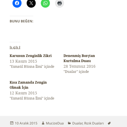
BUNU BEĞEN:
İLGILI
Karunun Zenginlik Zikri
Denenmiş Borçtan
13 Kasım 2015
Kurtulma Duası
28 Temmuz 2016
"Esmaül Hüsna İlmi" içinde
"Dualar" içinde
Kısa Zamanda Zengin
Olmak İçin
12 Kasım 2015
"Esmaül Hüsna İlmi" içinde
Yayın
10 Aralık 2015
Yazar
MucizeDua
Kategoriler
Dualar
,
Rızık Duaları
Etiketler