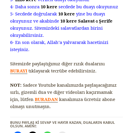
4- Daha sonra
10 kere
secdede bu duayı okuyunuz
5- Secdede doğrularak
10 kere
yine bu duayı
okuyunuz ve akabinde
10 kere Salavat-ı Şerife
okuyunuz. Sitemizdeki salavatlardan birini
okuyabilirsiniz.
6- En son olarak, Allah’a yalvararak hacetinizi
isteyiniz.
Sitemizde paylaştığımız diğer rızık dualarını
BURAYI
tıklayarak tecrübe edebilirsiniz.
NOT:
Sadece Youtube kanalımızda paylaşacağımız
sırlı, gizemli dua ve diğer videoları kaçırmamak
için, lütfen
BURADAN
kanalımıza ücretsiz abone
olmayı unutmayın.
BUNU PAYLAŞ KI SEVAP VE HAYIR KAZAN, DUALARIN KABUL
OLSUN. AMİN!: