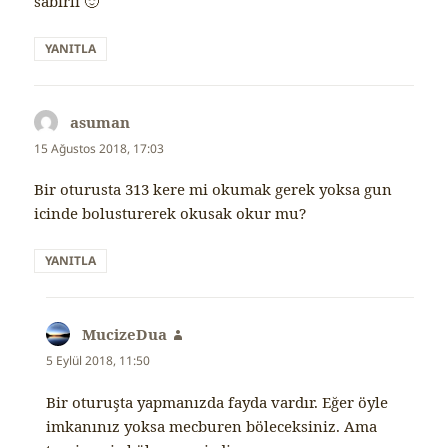
sabırlı 🙂
YANITLA
asuman
dedi
ki:
15 Ağustos 2018, 17:03
Bir oturusta 313 kere mi okumak gerek yoksa gun
icinde bolusturerek okusak okur mu?
YANITLA
MucizeDua
dedi
ki:
5 Eylül 2018, 11:50
Bir oturuşta yapmanızda fayda vardır. Eğer öyle
imkanınız yoksa mecburen böleceksiniz. Ama