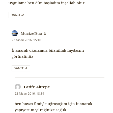
uygulama ben dün başladım inşallah olur
YANITLA
MucizeDua
dedi
ki:
23 Nisan 2016, 15:10
İnanarak okursanız biiznillah faydasını
görürsünüz
YANITLA
Latife Aktepe
dedi
ki:
23 Nisan 2016, 18:19
ben havas ilmiyle uğraştığım için inanarak
yapıyorum yüreğinize sağlık