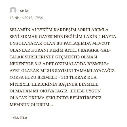
sefa
dedi
ki:
18 Nisan 2016, 17:54
SELAMÜN ALEYKÜM KARDEŞİM SORULARIMLA
SENİ SIKMAK GAYESİNDE DEĞİLİM LAKİN 4 HAFTA
UYGULANACAK OLAN BU PAYLAŞIMDA MEVCUT
OLANLAR KURANI KERİM AYETİ ( BAKARA -SAD-
TALAK SURELERİNDE GEÇMEKTE) OLMASI
NEDENİYLE 313 ADET OKUMALARDA BESMELE+
AYET OLARAK MI 313 SAYISINI TAMAMLAYACAĞIZ
YOKSA EUZU BESMELE + 313 TEKRAR DUA
NİYEtİYLE HERBİRİNİN BAŞINDA BESMELE
OLMADAN MI OKUYACAĞIZ ..EDEBE UYGUN
OLACAK OKUMA ŞEKLİNİDE BELİRTİRSENİZ
MEMNUN OLURUM…
YANITLA