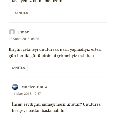
tavsiyemiz bölmemenizdir.
YANITLA
Pınar
dedi
ki:
13 Şubat 2018, 08:26
Birgün çekmeyi unutursak nasıl yapmalıyız ertesi
gün her iki günü birdemi çekmeliyiz trsbihatı
YANITLA
MucizeDua
dedi
ki:
11 Mart 2018, 12:47
İnsan sevdiğini anmayı nasıl unutur? Unutursa
her şeye baştan başlamalıdır.