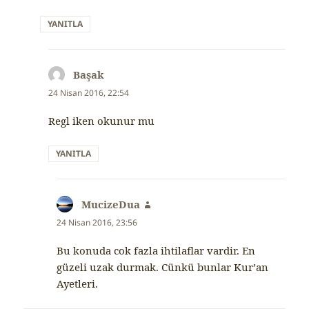
YANITLA
Başak
dedi
ki:
24 Nisan 2016, 22:54
Regl iken okunur mu
YANITLA
MucizeDua
dedi
ki:
24 Nisan 2016, 23:56
Bu konuda cok fazla ihtilaflar vardir. En
güzeli uzak durmak. Cünkü bunlar Kur’an
Ayetleri.