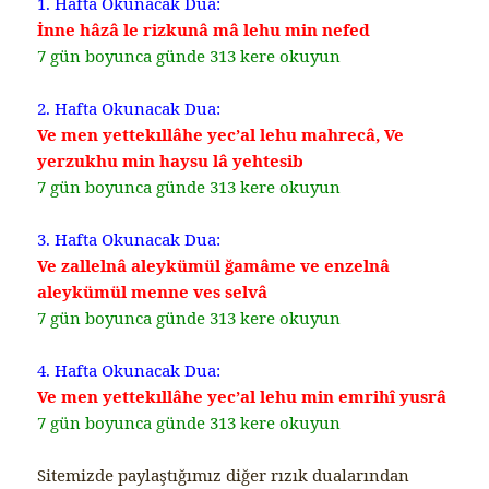
1. Hafta Okunacak Dua:
İnne hâzâ le rizkunâ mâ lehu min nefed
7 gün boyunca günde 313 kere okuyun
2. Hafta Okunacak Dua:
Ve men yettekıllâhe yec’al lehu mahrecâ, Ve
yerzukhu min haysu lâ yehtesib
7 gün boyunca günde 313 kere okuyun
3. Hafta Okunacak Dua:
Ve zallelnâ aleykümül ğamâme ve enzelnâ
aleykümül menne ves selvâ
7 gün boyunca günde 313 kere okuyun
4. Hafta Okunacak Dua:
Ve men yettekıllâhe yec’al lehu min emrihî yusrâ
7 gün boyunca günde 313 kere okuyun
Sitemizde paylaştığımız diğer rızık dualarından