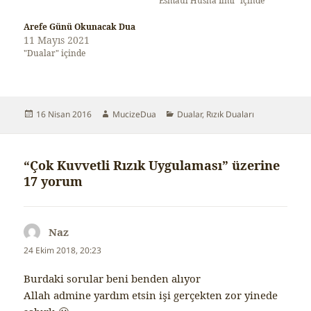
"Esmaül Hüsna İlmi" içinde
Arefe Günü Okunacak Dua
11 Mayıs 2021
"Dualar" içinde
Yayın
16 Nisan 2016
Yazar
MucizeDua
Kategoriler
Dualar
,
Rızık Duaları
tarihi
“Çok Kuvvetli Rızık Uygulaması” üzerine
17 yorum
Naz
dedi
ki:
24 Ekim 2018, 20:23
Burdaki sorular beni benden alıyor
Allah admine yardım etsin işi gerçekten zor yinede