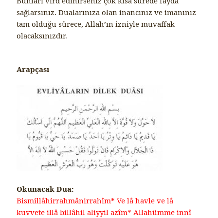
Bunları vird edinirseniz çok kısa sürede fayda
sağlarsınız. Dualarınıza olan inancınız ve imanınız
tam olduğu sürece, Allah’ın izniyle muvaffak
olacaksınızdır.
Arapçası
Okunacak Dua:
Bismillâhirrahmânirrahîm* Ve lâ havle ve lâ
kuvvete illâ billâhil aliyyil azîm* Allahümme innî