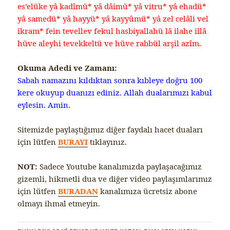
es’elüke yâ kadîmü* yâ dâimü* yâ vitru* yâ ehadü*
yâ samedü* yâ hayyü* yâ kayyûmü* yâ zel celâli vel
ikram* fein tevellev fekul hasbiyallahü lâ ilahe illâ
hüve aleyhi tevekkeltü ve hüve rabbül arşil azîm.
Okuma Adedi ve Zamanı:
Sabah namazını kıldıktan sonra kıbleye doğru 100
kere okuyup duanızı ediniz. Allah dualarımızı kabul
eylesin. Amin.
Sitemizde paylaştığımız diğer faydalı hacet duaları
için lütfen
BURAYI
tıklayınız.
NOT:
Sadece Youtube kanalımızda paylaşacağımız
gizemli, hikmetli dua ve diğer video paylaşımlarımız
için lütfen
BURADAN
kanalımıza ücretsiz abone
olmayı ihmal etmeyin.