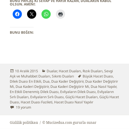
BUNU PAYLAŞ KI SEVAP VE HAYIR KAZAN, DUALARIN KABUL
OLSUN. AMİN!:
BUNU BEĞEN:
Yayın
10 Aralık 2015
Kategoriler
Dualar
,
Hacet Duaları
,
Rızık Duaları
,
Sevgi
Aşk ve Muhabbet Duaları
tarihi
,
Sıkıntı Duaları
Etiketler
Büyük Hacet Duası
,
Dilek Duası En Etkili
,
Dua
,
Dua Kader Değiştirir
,
Dua Kader Değiştirir
Mi
,
Dua Kaderi Değiştirir
,
Dua Kaderi Değiştirir Mi
,
Dua Nasıl Yapılır
,
En Etkili Denenmiş Dilek Duası
,
Evliyaların Dilek Duası
,
Evliyaların
Sırlı Duaları
,
Evliyaların Sırlı Duası
,
Güçlü Hacet Duaları
,
Güçlü Hacet
Duası
,
Hacet Duası Fazileti
,
Hacet Duası Nasıl Yapılır
Evliyaların Hacet Duası için
19 yorum
Gizlilik politikası
© Mucizedua.com gururla sunar