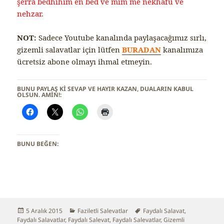
şerra bedhihim en bed ve mim me nekhafu ve
nehzar.
NOT:
Sadece Youtube kanalında paylaşacağımız sırlı,
gizemli salavatlar için lütfen
BURADAN
kanalımıza
ücretsiz abone olmayı ihmal etmeyin.
BUNU PAYLAŞ KI SEVAP VE HAYIR KAZAN, DUALARIN KABUL
OLSUN. AMİN!:
BUNU BEĞEN:
Yayın
5 Aralık 2015
Kategoriler
Faziletli Salevatlar
Etiketler
Faydalı Salavat
,
Faydalı Salavatlar
tarihi
,
Faydalı Salevat
,
Faydalı Salevatlar
,
Gizemli