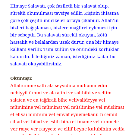
Himaye Salavatı, çok faziletli bir salavat olup,
sürekli okunulması tavsiye edilir. Kişinin ihlasına
göre çok çeşitli mucizeler ortaya çıkabilir. Allah’ın
bizleri bağışlaması, bizlere mağfiret eylemesi için
bir sebeptir. Bu salavatı sürekli okuyan, kötü
hastalık ve belalardan uzak durur, ona bir himaye
kalkanı verilir. Tüm zulüm ve önündeki zorluklar
kaldırılır. İstediğiniz zaman, istediğiniz kadar bu
salavatı okuyabilirsiniz.
Okunuşu:
Allahumme salli ala seyyidina muhammedin
nebiyyil ümmi ve ala alihi ve sahbihi ve sellim
salaten ve en tağfirali bihe velivalideyya vel
müminine vel müminat vel müslimine vel müslimat
el ehyai minhum vel emvat eynemekanu fi cemiıl
cihad vel bilad ve eslih biha el imame vel ummete
ver raıye ver raıyyete ve ellif beyne kulubihim vedfa