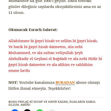
Mümkünse ilk gün 1000 i geçsin. Daha sonraki
günler dileğiniz sayılarda okuyabilirsiniz ama en az
11 olsun.
Okunacak Esrarlı Salavat:
Allahümme bi ğayri hisab ve sellim bi ğayri hisab,
Ve barik bi ğayri hisab daimeten, Ala nebi
Muhammed, ve ala sultan veliyullah Şeyh
Abdulkadir el Geylani el Bağdadi ve ala nebi Hidir bi
ğayri hisab daimeten ve ala alihim ve sahbihim
emme ba’du
NOT:
Youtube kanalımıza
BURADAN
abone olmayı
lütfen ihmal etmeyin. Teşekkürler!
BUNU PAYLAŞ KI SEVAP VE HAYIR KAZAN, DUALARIN KABUL
OLSUN. AMİN!: