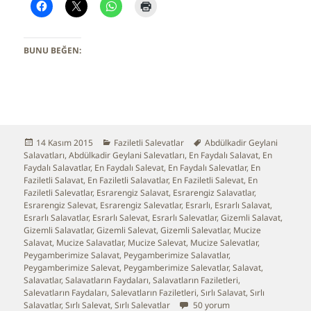
BUNU BEĞEN:
Yayın
14 Kasım 2015
Kategoriler
Faziletli Salevatlar
Etiketler
Abdülkadir Geylani
Salavatları
tarihi
,
Abdülkadir Geylani Salevatları
,
En Faydalı Salavat
,
En
Faydalı Salavatlar
,
En Faydalı Salevat
,
En Faydalı Salevatlar
,
En
Faziletli Salavat
,
En Faziletli Salavatlar
,
En Faziletli Salevat
,
En
Faziletli Salevatlar
,
Esrarengiz Salavat
,
Esrarengiz Salavatlar
,
Esrarengiz Salevat
,
Esrarengiz Salevatlar
,
Esrarlı
,
Esrarlı Salavat
,
Esrarlı Salavatlar
,
Esrarlı Salevat
,
Esrarlı Salevatlar
,
Gizemli Salavat
,
Gizemli Salavatlar
,
Gizemli Salevat
,
Gizemli Salevatlar
,
Mucize
Salavat
,
Mucize Salavatlar
,
Mucize Salevat
,
Mucize Salevatlar
,
Peygamberimize Salavat
,
Peygamberimize Salavatlar
,
Peygamberimize Salevat
,
Peygamberimize Salevatlar
,
Salavat
,
Salavatlar
,
Salavatların Faydaları
,
Salavatların Faziletleri
,
Salevatların Faydaları
,
Salevatların Faziletleri
,
Sırlı Salavat
,
Sırlı
Salavatlar
,
Sırlı Salevat
,
Sırlı Salevatlar
Gizemli Salavat için
50 yorum