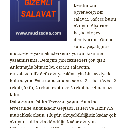
kendinizin
öğreneceği bir
salavat. Sadece bunu
okuyun diyorum
başka bir şey
demiyorum. Ondan
sonra yaşadığınız
mucizelere yazmak isterseniz yorum kısmına
yazabilirsiniz. Dediğim gibi faziletleri çok gizli.
Anlatmayla bitmez bu esrarlı salavatın.
Bu salavatı ilk defa okuyacaklar için bir tavsiyede
bulunayım. Yatsı namazından sonra 2 rekat tövbe, 2
rekat şükür, 2 rekat tesbih ve 2 rekat hacet namazı
kılın.
Daha sonra Fatiha Tevessül yapın. Ama bu
tevessülde Abdulkadir Geylani Hz.leri ve Hızır A.S.
muhakkak olsun. İlk gün okuyabildiğiniz kadar çok
okuyun. Dilinizin döndüğü kadar okuyun.