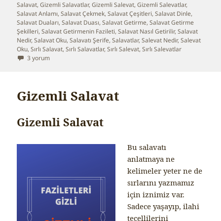
Salavat
,
Gizemli Salavatlar
,
Gizemli Salevat
,
Gizemli Salevatlar
,
Salavat Anlamı
,
Salavat Çekmek
,
Salavat Çeşitleri
,
Salavat Dinle
,
Salavat Duaları
,
Salavat Duası
,
Salavat Getirme
,
Salavat Getirme
Şekilleri
,
Salavat Getirmenin Fazileti
,
Salavat Nasıl Getirilir
,
Salavat
Nedir
,
Salavat Oku
,
Salavatı Şerife
,
Salavatlar
,
Salevat Nedir
,
Salevat
Oku
,
Sırlı Salavat
,
Sırlı Salavatlar
,
Sırlı Salevat
,
Sırlı Salevatlar
Himaye Salavatı için
3 yorum
Gizemli Salavat
Gizemli Salavat
Bu salavatı
anlatmaya ne
kelimeler yeter ne de
sırlarını yazmamız
için iznimiz var.
Sadece yaşayıp, ilahi
tecellilerini