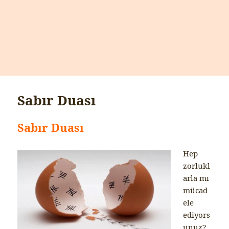
Sabır Duası
Sabır Duası
Hep
zorlukl
arla mı
mücad
ele
ediyors
unuz?