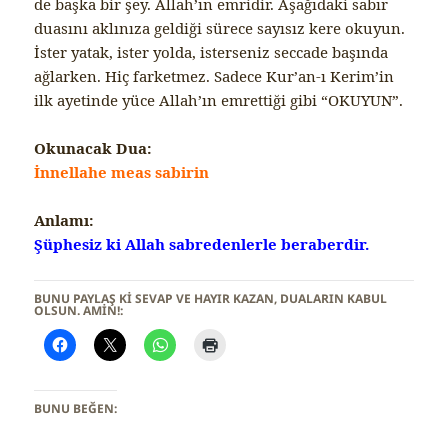
de başka bir şey. Allah’ın emridir. Aşağıdaki sabır
duasını aklınıza geldiği sürece sayısız kere okuyun.
İster yatak, ister yolda, isterseniz seccade başında
ağlarken. Hiç farketmez. Sadece Kur’an-ı Kerim’in
ilk ayetinde yüce Allah’ın emrettiği gibi “OKUYUN”.
Okunacak Dua:
İnnellahe meas sabirin
Anlamı:
Şüphesiz ki Allah sabredenlerle beraberdir.
BUNU PAYLAŞ KI SEVAP VE HAYIR KAZAN, DUALARIN KABUL
OLSUN. AMİN!:
BUNU BEĞEN: