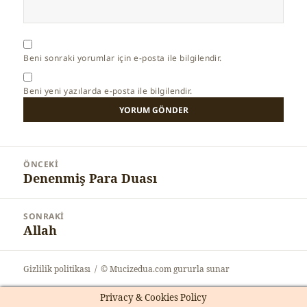
Beni sonraki yorumlar için e-posta ile bilgilendir.
Beni yeni yazılarda e-posta ile bilgilendir.
Yazı
ÖNCEKI
gezinmesi
Denenmiş Para Duası
Önceki
yazı:
SONRAKI
Allah
Sonraki
yazı:
Gizlilik politikası
© Mucizedua.com gururla sunar
Privacy & Cookies Policy