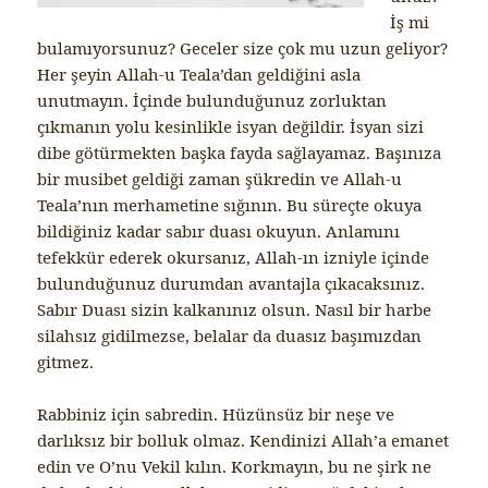
İş mi
bulamıyorsunuz? Geceler size çok mu uzun geliyor?
Her şeyin Allah-u Teala’dan geldiğini asla
unutmayın. İçinde bulunduğunuz zorluktan
çıkmanın yolu kesinlikle isyan değildir. İsyan sizi
dibe götürmekten başka fayda sağlayamaz. Başınıza
bir musibet geldiği zaman şükredin ve Allah-u
Teala’nın merhametine sığının. Bu süreçte okuya
bildiğiniz kadar sabır duası okuyun. Anlamını
tefekkür ederek okursanız, Allah-ın izniyle içinde
bulunduğunuz durumdan avantajla çıkacaksınız.
Sabır Duası sizin kalkanınız olsun. Nasıl bir harbe
silahsız gidilmezse, belalar da duasız başımızdan
gitmez.
Rabbiniz için sabredin. Hüzünsüz bir neşe ve
darlıksız bir bolluk olmaz. Kendinizi Allah’a emanet
edin ve O’nu Vekil kılın. Korkmayın, bu ne şirk ne