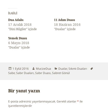
İLGILI
Dua Adabı
11 Adım Duası
17 Aralık 2018
18 Haziran 2016
"Dini Bilgiler" içinde
"Dualar" içinde
Yemek Duası
6 Mayıs 2018
"Dualar" içinde
Yayın
1 Eylül 2016
Yazar
MucizeDua
Kategoriler
Dualar
,
Sıkıntı Duaları
Etiketler
Sabır
tarihi
,
Sabır Duaları
,
Sabır Duası
,
Sabret Gönül
Bir yanıt yazın
E-posta adresiniz yayınlanmayacak.
Gerekli alanlar
*
ile
işaretlenmişlerdir